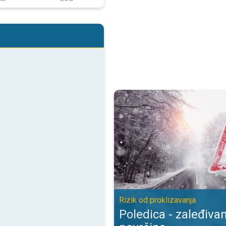
Poledica - zaleđivanje mokrih pov
Rizik od proklizavanja
Poledica - zaleđiva