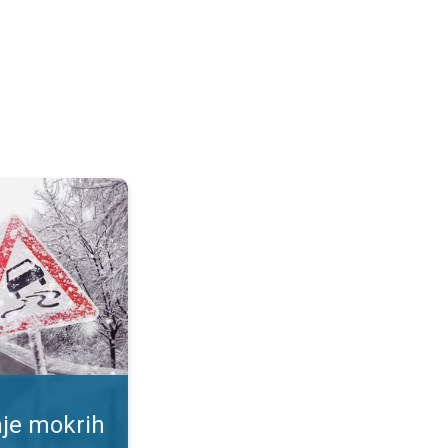
ršina. Rizik od proklizavanja. . .
nje mokrih