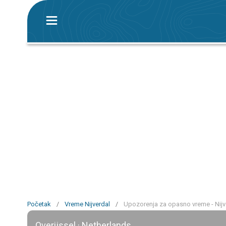
Početak
/
Vreme Nijverdal
/
Upozorenja za opasno vreme - Nijv
Overijssel · Netherlands