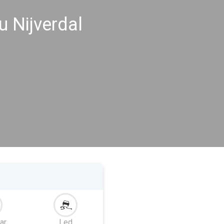
 Nijverdal
ar
Led