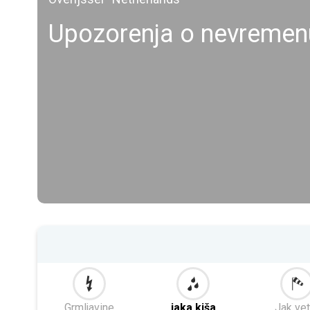
Upozorenja o nevremenu
Grmljavine
jaka kiša
Jak vet