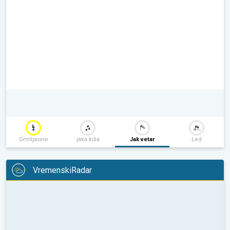
Grmljavine
jaka kiša
Jak vetar
Led
VremenskiRadar