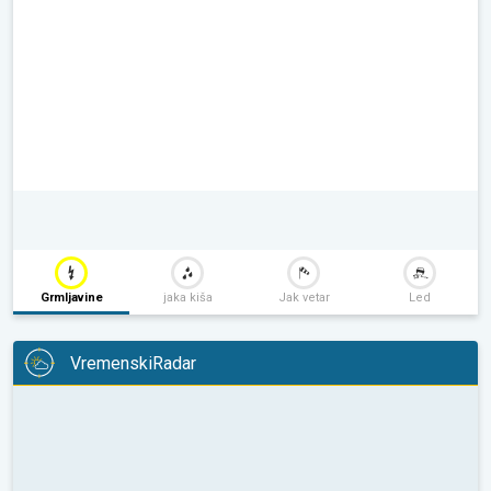
Grmljavine
jaka kiša
Jak vetar
Led
VremenskiRadar