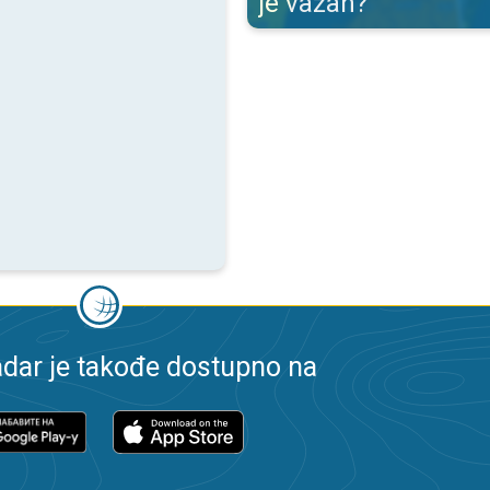
je važan?
dar je takođe dostupno na