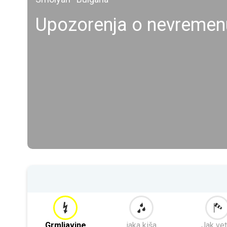
Upozorenja o nevreme
Grmljavine
jaka kiša
Jak vet