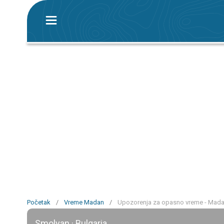
Početak
/
Vreme Madan
/
Upozorenja za opasno vreme - Mad
Smolyan · Bulgaria