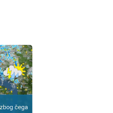
 važan?. Specijalna vrsta prognoze. . .
 zbog čega