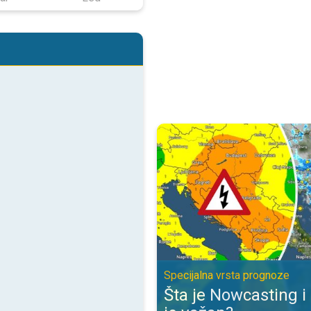
Šta je Nowcasting i zbog čega je
Specijalna vrsta prognoze
Šta je Nowcasting i