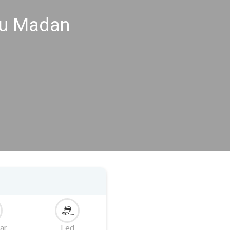
nu Madan
ar
Led