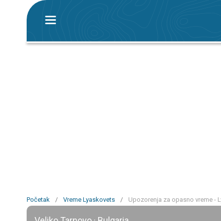
Početak
/
Vreme Lyaskovets
/
Upozorenja za opasno vreme - 
Veliko Tarnovo · Bulgaria