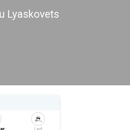
u Lyaskovets
tar
Led