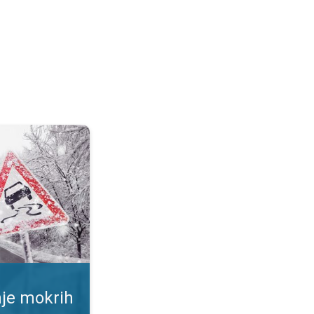
ršina. Rizik od proklizavanja. . .
nje mokrih