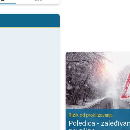
Poledica - zaleđivanje mokrih pov
Rizik od proklizavanja
Poledica - zaleđiva