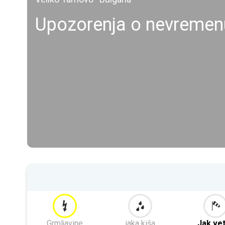
Upozorenja o nevremen
Grmljavine
jaka kiša
Jak ve