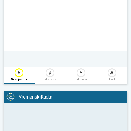
Grmljavine
jaka kiša
Jak vetar
Led
VremenskiRadar