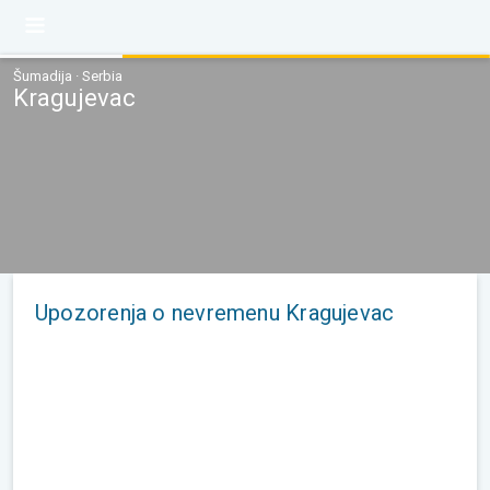
Šumadija · Serbia
Kragujevac
Upozorenja o nevremenu Kragujevac