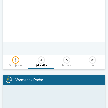
Grmljavine
jaka kiša
Jak vetar
Led
VremenskiRadar