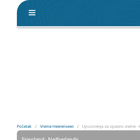
Početak
/
Vreme Heerenveen
/
Upozorenja za opasno vreme -
Friesland · Netherlands