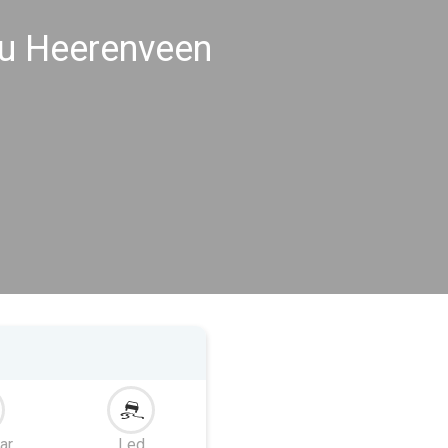
u Heerenveen
ar
Led