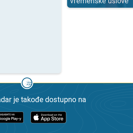
vremenske uslove
dar je takođe dostupno na