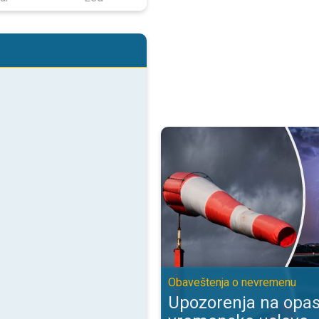
Upozorenja na opasne vremenske
Obaveštenja o nevremenu
Upozorenja na opa