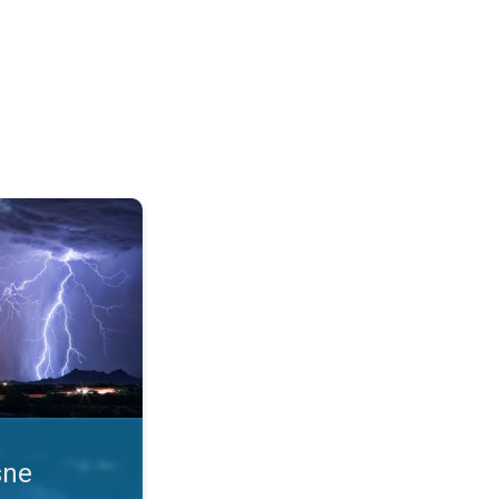
 uslove. Obaveštenja o nevremenu. . .
sne