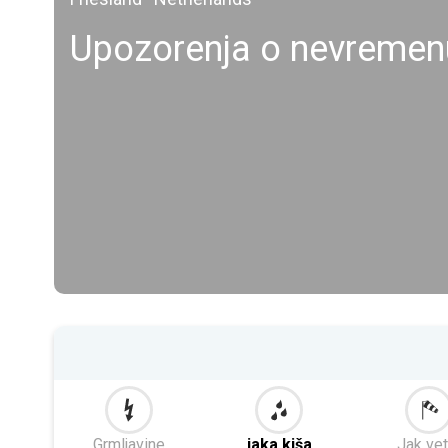
Upozorenja o nevremen
Grmljavine
jaka kiša
Jak vet