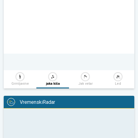
Grmljavine
jaka kiša
Jak vetar
Led
VremenskiRadar