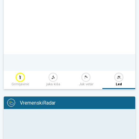
Grmljavine
jaka kiša
Jak vetar
Led
VremenskiRadar