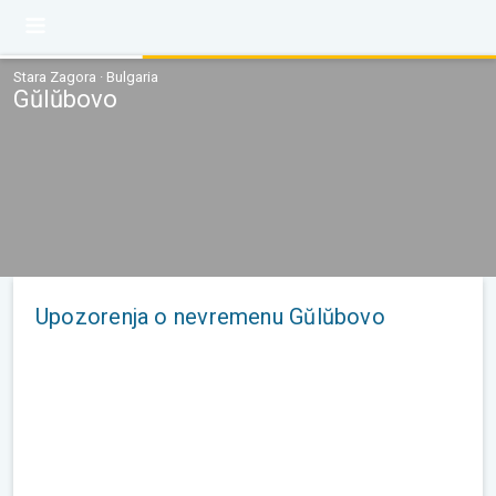
Stara Zagora · Bulgaria
Gŭlŭbovo
Upozorenja o nevremenu Gŭlŭbovo