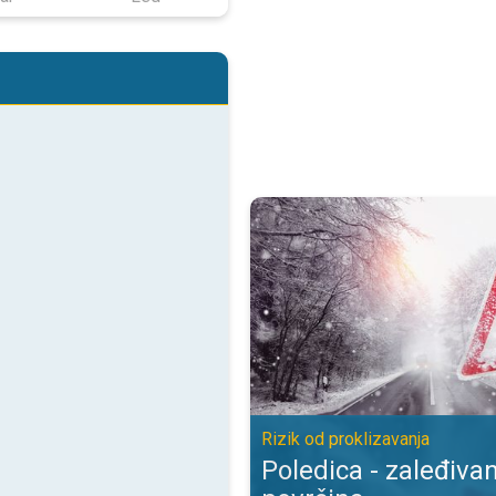
Poledica - zaleđivanje mokrih pov
Rizik od proklizavanja
Poledica - zaleđiva