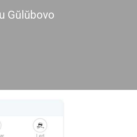
u Gŭlŭbovo
ar
Led