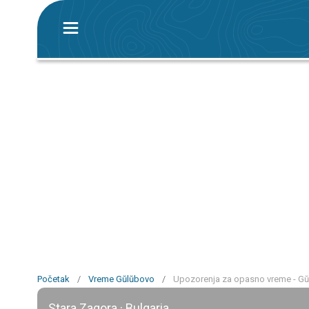
Početak
/
Vreme Gŭlŭbovo
/
Upozorenja za opasno vreme - G
Stara Zagora · Bulgaria