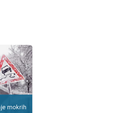
ršina. Rizik od proklizavanja. . .
nje mokrih