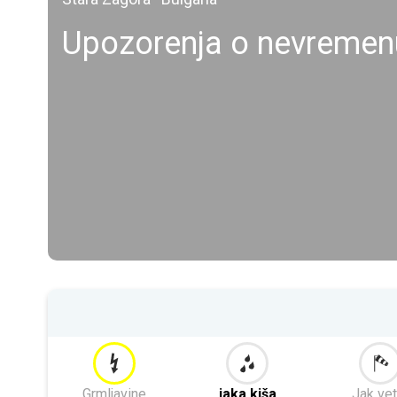
Upozorenja o nevremen
Grmljavine
jaka kiša
Jak vet