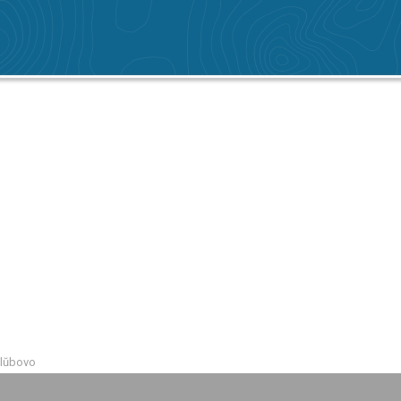
ŭlŭbovo