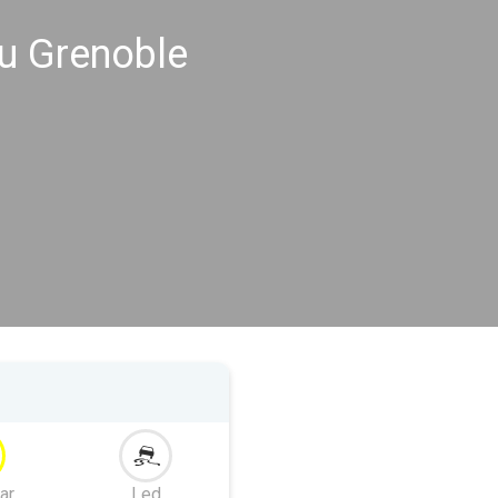
u Grenoble
ar
Led