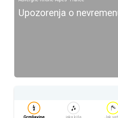
Upozorenja o nevremen
Grmljavine
jaka kiša
Jak vet