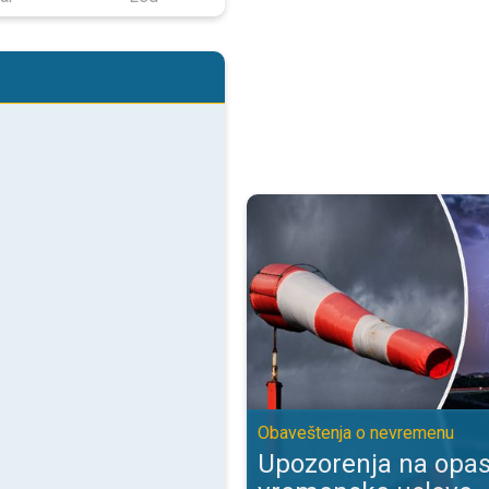
Upozorenja na opasne vremenske
Obaveštenja o nevremenu
Upozorenja na opa