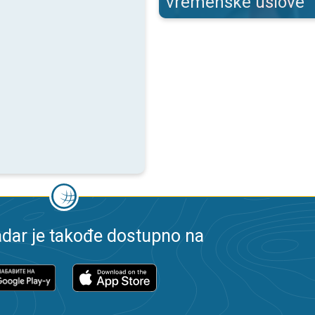
vremenske uslove
dar je takođe dostupno na