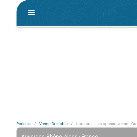
Početak
/
Vreme Grenoble
/
Upozorenja za opasno vreme - Gr
Auvergne-Rhône-Alpes · France