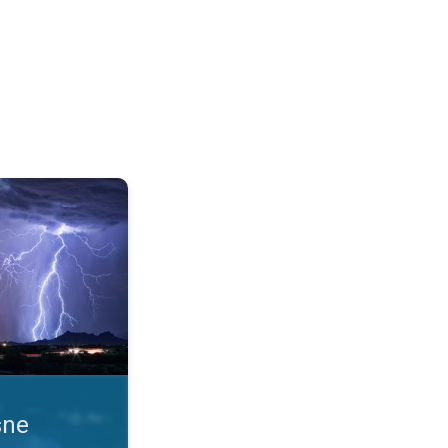
 uslove. Obaveštenja o nevremenu. . .
sne