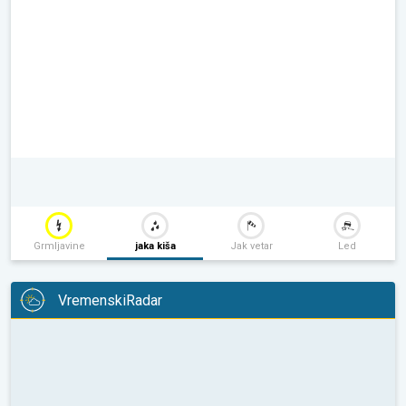
Grmljavine
jaka kiša
Jak vetar
Led
VremenskiRadar