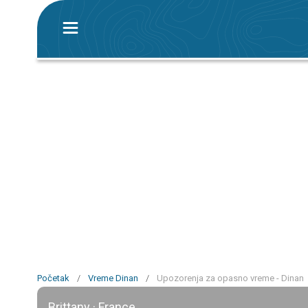
Početak
/
Vreme Dinan
/
Upozorenja za opasno vreme - Dinan
Brittany · France