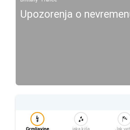
Upozorenja o nevremen
Grmljavine
jaka kiša
Jak vet