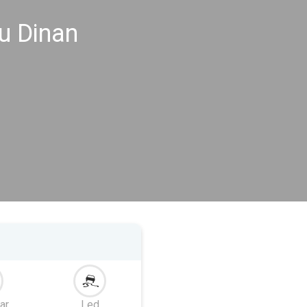
u Dinan
ar
Led