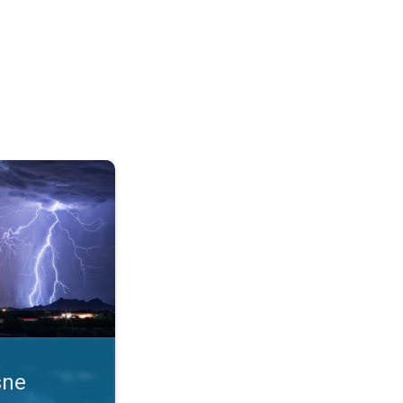
 uslove. Obaveštenja o nevremenu. . .
sne