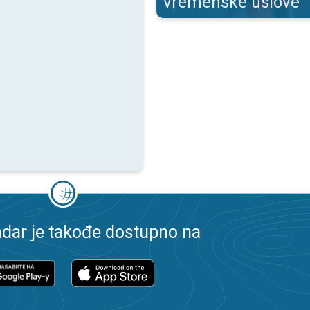
vremenske uslove
dar je takođe dostupno na