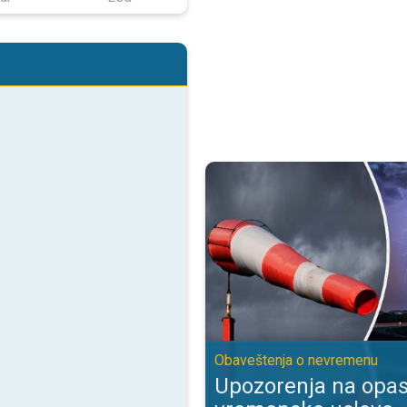
Upozorenja na opasne vremenske
Obaveštenja o nevremenu
Upozorenja na opa