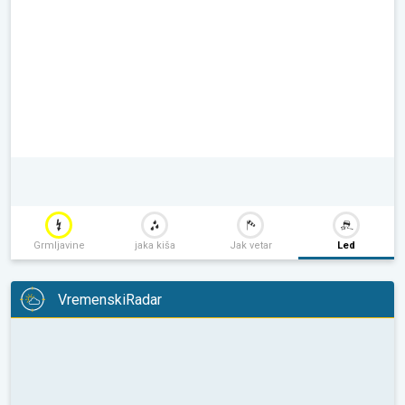
Grmljavine
jaka kiša
Jak vetar
Led
VremenskiRadar