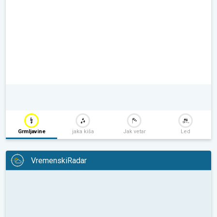
Grmljavine
jaka kiša
Jak vetar
Led
VremenskiRadar