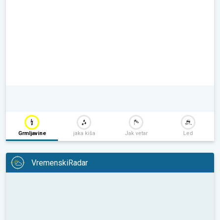
Grmljavine
jaka kiša
Jak vetar
Led
VremenskiRadar