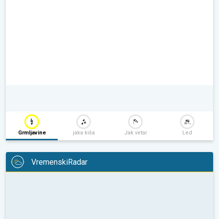
Grmljavine
jaka kiša
Jak vetar
Led
VremenskiRadar