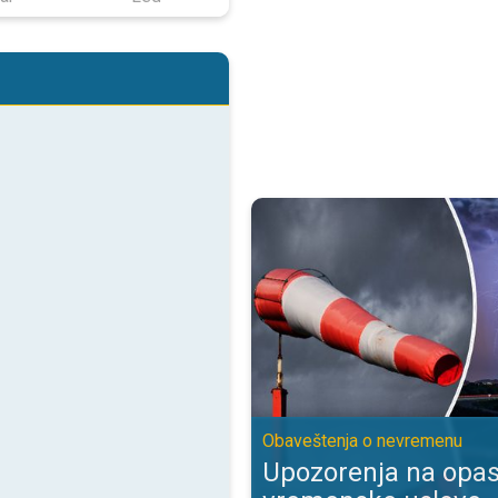
Upozorenja na opasne vremenske
Obaveštenja o nevremenu
Upozorenja na opa