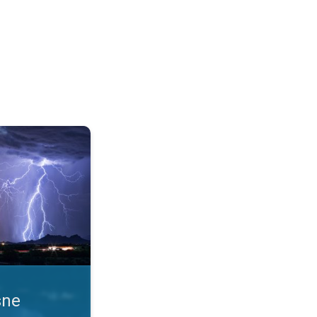
 uslove. Obaveštenja o nevremenu. . .
sne