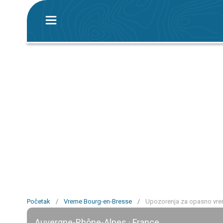
Početak
/
Vreme Bourg-en-Bresse
/
Upozorenja za opasno vre
Auvergne-Rhône-Alpes · France