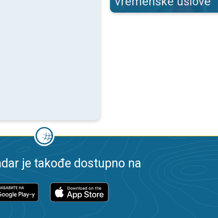
vremenske uslove
dar je takođe dostupno na