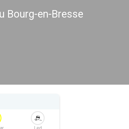
u Bourg-en-Bresse
ar
Led