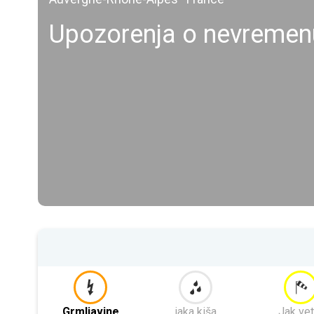
Upozorenja o nevremen
Grmljavine
jaka kiša
Jak vet