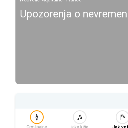
Upozorenja o nevremenu
Grmljavine
jaka kiša
Jak ve