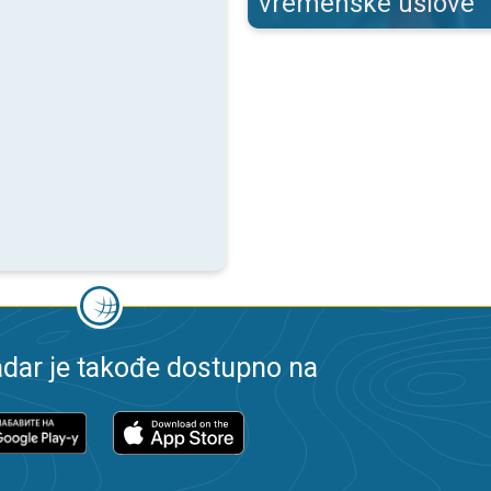
vremenske uslove
dar je takođe dostupno na