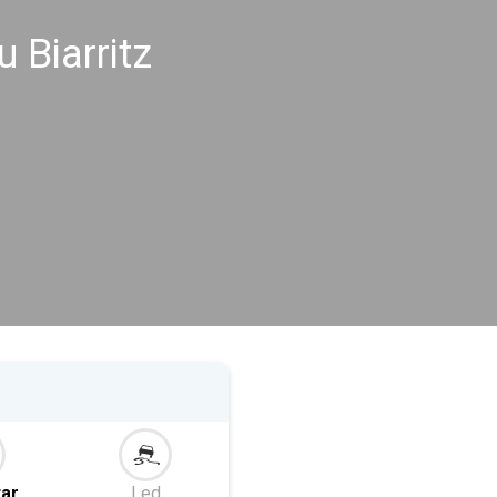
 Biarritz
tar
Led