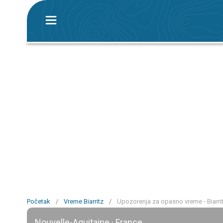
Početak
/
Vreme Biarritz
/
Upozorenja za opasno vreme - Biarri
Nouvelle-Aquitaine · France