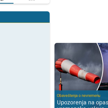
Upozorenja na opasne vremenske
Obaveštenja o nevremenu
Upozorenja na opa