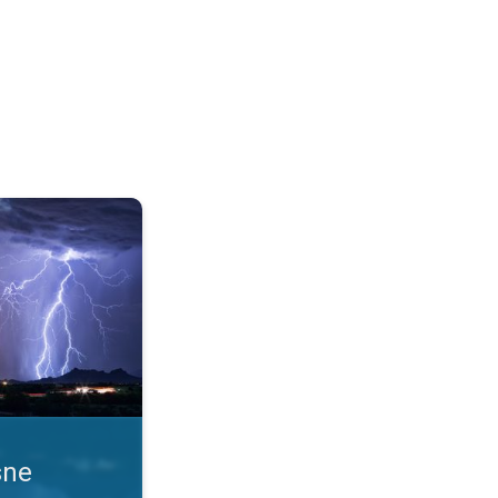
 uslove. Obaveštenja o nevremenu. . .
sne