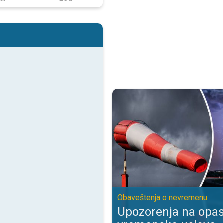
Upozorenja na opasne vremenske
Obaveštenja o nevremenu
Upozorenja na opa