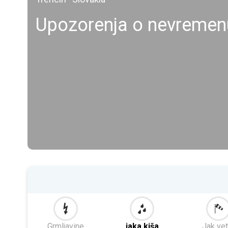
Upozorenja o nevremen
Grmljavine
jaka kiša
Jak vet