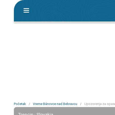
Početak
/
Vreme Bánovce nad Bebravou
/
Upozorenja za opas
Trencin · Slovakia