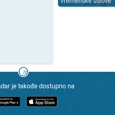
vremenske uslove
dar je takođe dostupno na