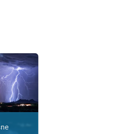
 uslove. Obaveštenja o nevremenu. . .
sne