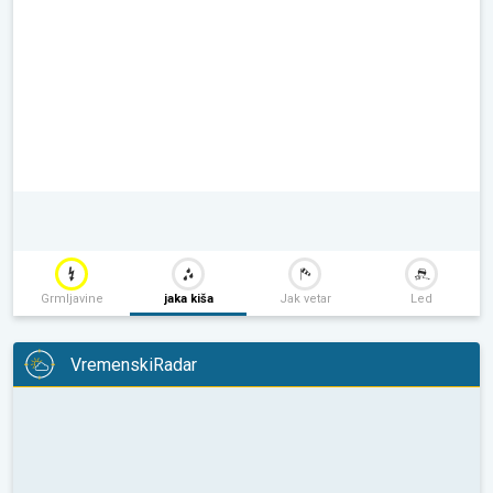
Grmljavine
jaka kiša
Jak vetar
Led
VremenskiRadar