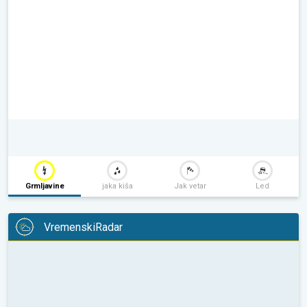
Grmljavine
jaka kiša
Jak vetar
Led
VremenskiRadar