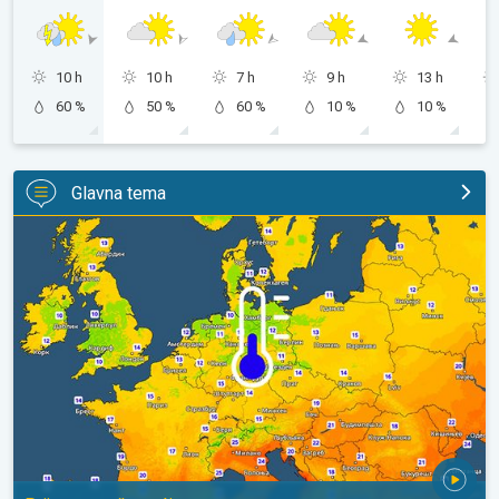
10 h
10 h
7 h
9 h
13 h
60 %
50 %
60 %
10 %
10 %
Glavna tema
Predah od vrućina u delu Evrope. Prijatno sveže noći. . .