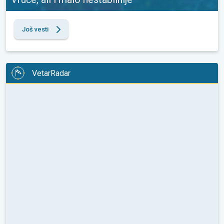
Još vesti
VetarRadar