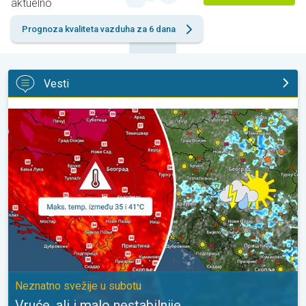
aktuelno
Prognoza kvaliteta vazduha za 6 dana
Vesti
Vruće, ali i malo nestabilnije. Neznatno svežije u subotu. . .
Neznatno svežije u subotu
Vruće, ali i malo nestabilnije