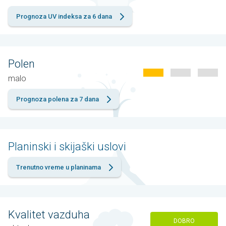
Prognoza UV indeksa za 6 dana
Polen
malo
Prognoza polena za 7 dana
Planinski i skijaški uslovi
Trenutno vreme u planinama
Kvalitet vazduha
DOBRO