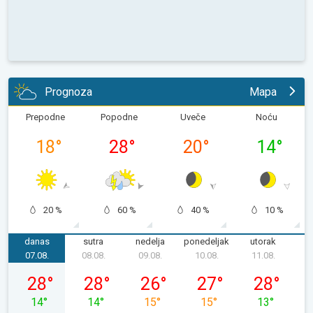
Prognoza
Mapa
Prepodne
Popodne
Uveče
Noću
18
°
28
°
20
°
14
°
20 %
60 %
40 %
10 %
danas
sutra
nedelja
ponedeljak
utorak
s
07.08.
08.08.
09.08.
10.08.
11.08.
1
petak, 07. 08.
subota, 08. 08.
nedelja, 09. 08.
ponedeljak, 10. 08.
utorak, 11. 0
28
°
28
°
26
°
27
°
28
°
14
°
14
°
15
°
15
°
13
°