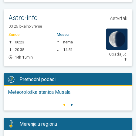
Astro-info
četvrtak
00:26 lokalno vreme
Sunce
Mesec
06:23
nema
20:38
14:51
Opadajući
14h 15min
srp
Prethodni podaci
Meteorološka stanica Musala
Merenja u regionu