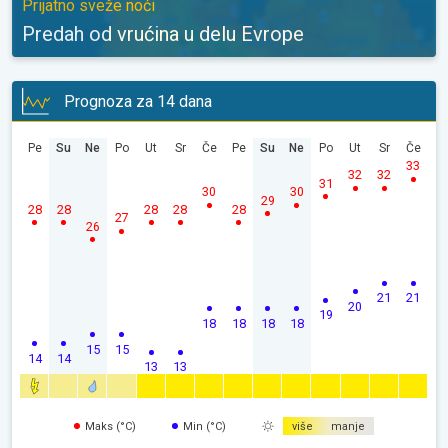
Prijatno sveže noći
Predah od vrućina u delu Evrope
Prognoza za 14 dana
Pe
Su
Ne
Po
Ut
Sr
Če
Pe
Su
Ne
Po
Ut
Sr
Če
33
32
32
31
30
30
29
28
28
28
28
28
27
26
21
21
20
19
18
18
18
18
15
15
14
14
13
13
Maks (°C)
Min (°C)
više
manje