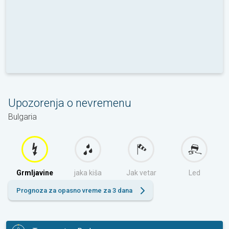
Upozorenja o nevremenu
Bulgaria
Grmljavine
jaka kiša
Jak vetar
Led
Prognoza za opasno vreme za 3 dana