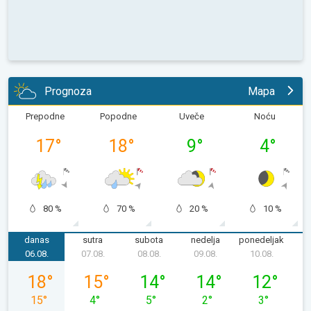
Prognoza
Mapa
Prepodne
Popodne
Uveče
Noću
17
°
18
°
9
°
4
°
80 %
70 %
20 %
10 %
danas
sutra
subota
nedelja
ponedeljak
u
06.08.
07.08.
08.08.
09.08.
10.08.
1
četvrtak, 06. 08.
petak, 07. 08.
subota, 08. 08.
nedelja, 09. 08.
ponedeljak, 
18
°
15
°
14
°
14
°
12
°
15
°
4
°
5
°
2
°
3
°