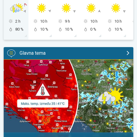
2 h
10 h
9 h
10 h
10 h
80 %
10 %
10 %
0 %
10 %
Glavna tema
Vruće, ali i malo nestabilnije. Neznatno svežije u subotu. . .