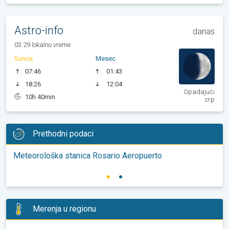
Astro-info
danas
03:29 lokalno vreme
Sunce
Mesec
07:46
01:43
18:26
12:04
Opadajući
10h 40min
srp
Prethodni podaci
Meteorološka stanica Rosario Aeropuerto
Merenja u regionu