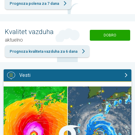
Prognoza polena za 7 dana
Kvalitet vazduha
DOBRO
aktuelno
Prognoza kvaliteta vazduha za 6 dana
Vesti
Jug Japana se sprema za tajfun Delfin. Vetrovi, kiše, talasi. . .