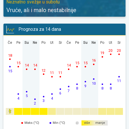
Neznatno svežije u subotu
Vruće, ali i malo nestabilnije
Prognoza za 14 dana
Če
Pe
Su
Ne
Po
Ut
Sr
Če
Pe
Su
Ne
Po
Ut
Sr
20
20
19
18
16
15
15
15
14
14
14
12
15
11
11
11
10
9
8
8
8
7
6
5
4
4
3
2
Maks (°C)
Min (°C)
više
manje