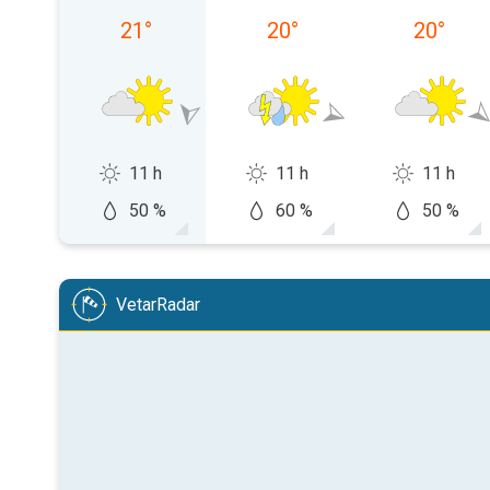
21
°
20
°
20
°
11 h
11 h
11 h
50 %
60 %
50 %
VetarRadar