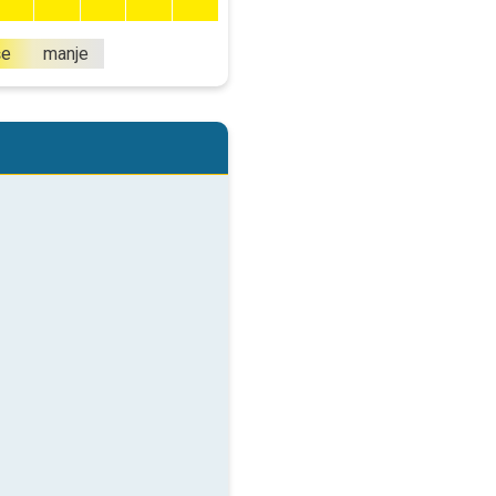
še
manje