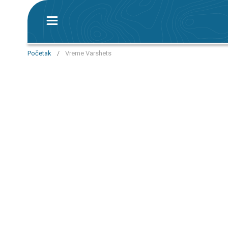
Početak
/
Vreme Varshets