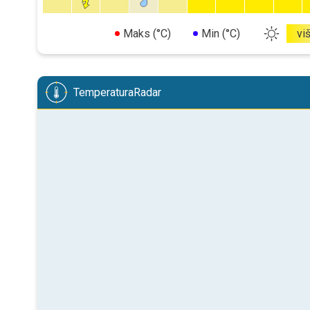
Maks (°C)
Min (°C)
vi
TemperaturaRadar