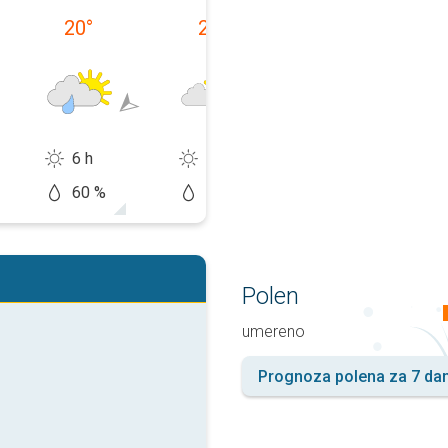
20
°
20
°
19
°
6 h
11 h
14 h
60 %
10 %
10 %
Polen
umereno
Prognoza polena za 7 da