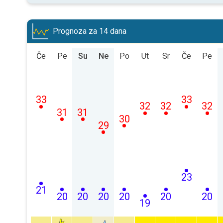
Prognoza za 14 dana
Če
Pe
Su
Ne
Po
Ut
Sr
Če
Pe
33
33
32
32
32
31
31
30
29
23
21
20
20
20
20
20
20
19