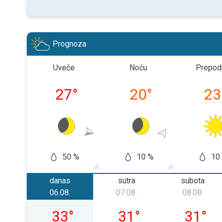
Prognoza
Uveče
Noću
Prepod
27
°
20
°
23
50 %
10 %
10
danas
sutra
subota
06.08.
07.08.
08.08.
četvrtak, 06. 08.
petak, 07. 08.
subota, 
33
°
31
°
31
°