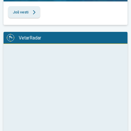
Još vesti
VetarRadar