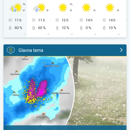
11 h
11 h
13 h
14 h
14 h
60 %
60 %
10 %
0 %
10 %
Glavna tema
Krupna zrna grada u Poljskoj. Nevreme pogodilo naselja. . .