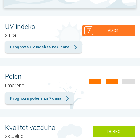
UV indeks
7
VISOK
sutra
Prognoza UV indeksa za 6 dana
Polen
umereno
Prognoza polena za 7 dana
Kvalitet vazduha
DOBRO
aktuelno