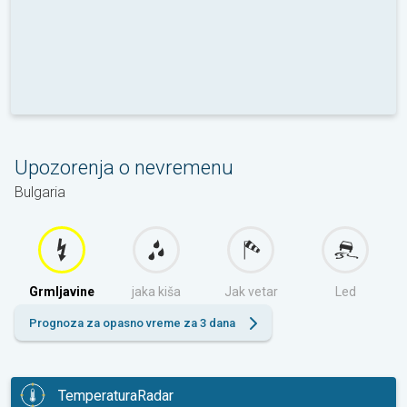
Upozorenja o nevremenu
Bulgaria
Grmljavine
jaka kiša
Jak vetar
Led
Prognoza za opasno vreme za 3 dana
TemperaturaRadar