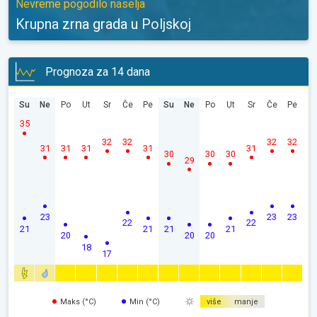
Nevreme pogodilo naselja
Krupna zrna grada u Poljskoj
Prognoza za 14 dana
Su
Ne
Po
Ut
Sr
Če
Pe
Su
Ne
Po
Ut
Sr
Če
Pe
35
32
32
32
32
31
31
31
31
31
30
30
30
29
23
23
23
22
22
21
21
21
21
20
20
20
18
17
Maks (°C)
Min (°C)
više
manje