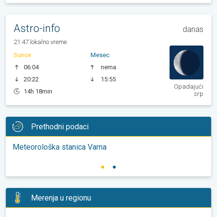
Astro-info
danas
21:47 lokalno vreme
Sunce
Mesec
06:04
nema
20:22
15:55
Opadajući
14h 18min
srp
Prethodni podaci
Meteorološka stanica Varna
Merenja u regionu