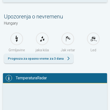
Upozorenja o nevremenu
Hungary
Grmljavine
jaka kiša
Jak vetar
Led
Prognoza za opasno vreme za 3 dana
TemperaturaRadar