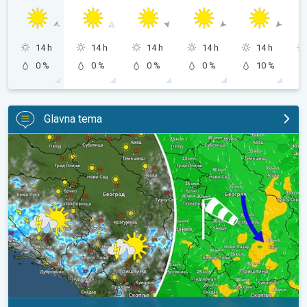
14 h
14 h
14 h
14 h
14 h
0 %
0 %
0 %
0 %
10 %
Glavna tema
Za koji stepen svežije, uz severni vetar. Tek poneki pljusak. . .