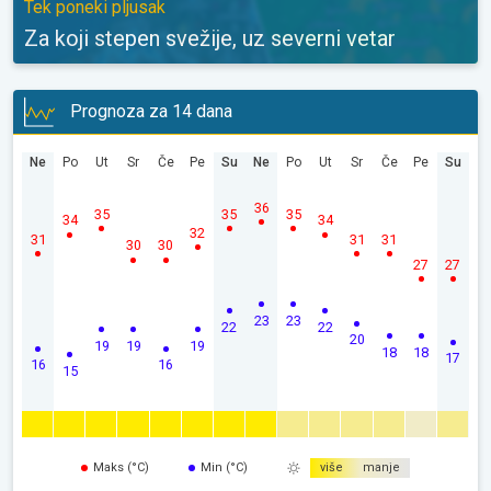
Tek poneki pljusak
Za koji stepen svežije, uz severni vetar
Prognoza za 14 dana
Ne
Po
Ut
Sr
Če
Pe
Su
Ne
Po
Ut
Sr
Če
Pe
Su
36
35
35
35
34
34
32
31
31
31
30
30
27
27
23
23
22
22
20
19
19
19
18
18
17
16
16
15
Maks (°C)
Min (°C)
više
manje