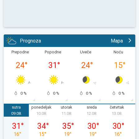
Prognoza
Mapa
Prepodne
Popodne
Uveče
Noću
24
°
31
°
24
°
15
°
0 %
0 %
0 %
0 %
sutra
ponedeljak
utorak
sreda
četvrtak
p
09.08.
10.08.
11.08.
12.08.
13.08.
1
nedelja, 09. 08.
ponedeljak, 10. 08.
utorak, 11. 08.
sreda, 12. 08.
četvrtak, 13.
31
°
34
°
35
°
30
°
30
°
16
°
15
°
19
°
19
°
16
°