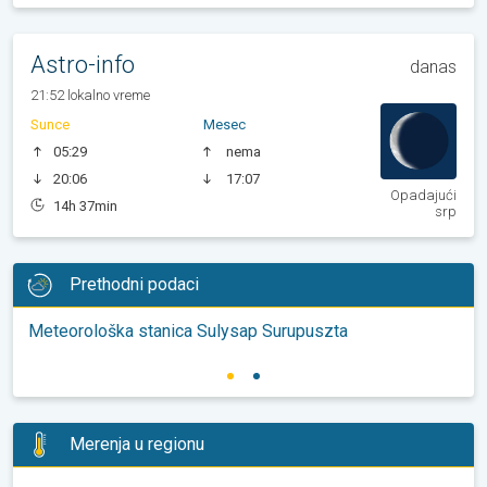
Astro-info
danas
21:52 lokalno vreme
Sunce
Mesec
05:29
nema
20:06
17:07
Opadajući
14h 37min
srp
Prethodni podaci
Meteorološka stanica Sulysap Surupuszta
Merenja u regionu