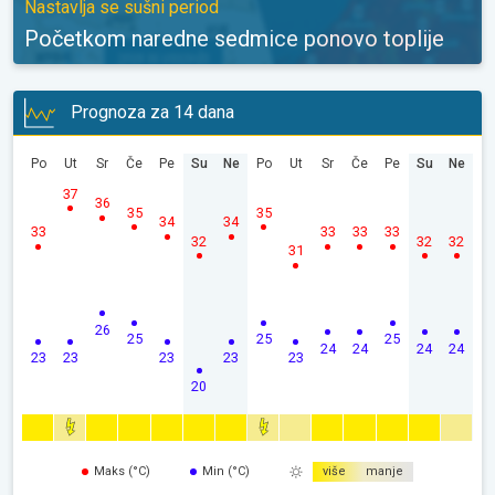
Nastavlja se sušni period
Početkom naredne sedmice ponovo toplije
Prognoza za 14 dana
Po
Ut
Sr
Če
Pe
Su
Ne
Po
Ut
Sr
Če
Pe
Su
Ne
37
36
35
35
34
34
33
33
33
33
32
32
32
31
26
25
25
25
24
24
24
24
23
23
23
23
23
20
Maks (°C)
Min (°C)
više
manje