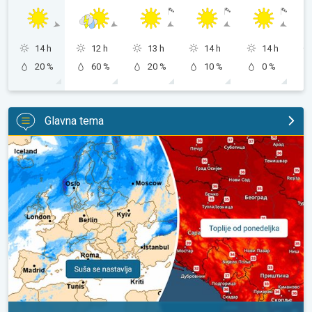
14 h
12 h
13 h
14 h
14 h
20 %
60 %
20 %
10 %
0 %
Glavna tema
Početkom naredne sedmice ponovo toplije. Nastavlja se sušni p