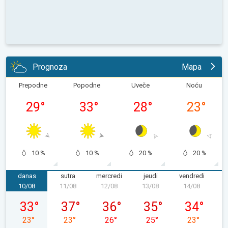
Prognoza
Mapa
Prepodne
Popodne
Uveče
Noću
29
°
33
°
28
°
23
°
10 %
10 %
20 %
20 %
danas
sutra
mercredi
jeudi
vendredi
s
10/08
11/08
12/08
13/08
14/08
1
lundi 10/08
mardi 11/08
mercredi 12/08
jeudi 13/08
vendredi 14
33
°
37
°
36
°
35
°
34
°
23
°
23
°
26
°
25
°
23
°