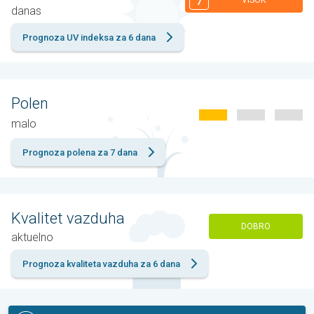
7
VISOK
danas
Prognoza UV indeksa za 6 dana
Polen
malo
Prognoza polena za 7 dana
Kvalitet vazduha
DOBRO
aktuelno
Prognoza kvaliteta vazduha za 6 dana