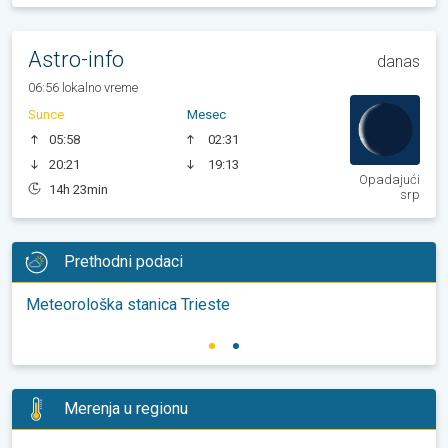
Astro-info
danas
06:56 lokalno vreme
Sunce
Mesec
05:58
02:31
20:21
19:13
Opadajući
14h 23min
srp
Prethodni podaci
Meteorološka stanica Trieste
Merenja u regionu