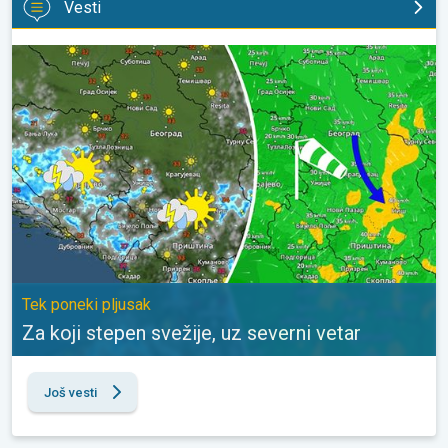
Vesti
Za koji stepen svežije, uz severni vetar. Tek poneki pljusak. . .
Tek poneki pljusak
Za koji stepen svežije, uz severni vetar
Još vesti