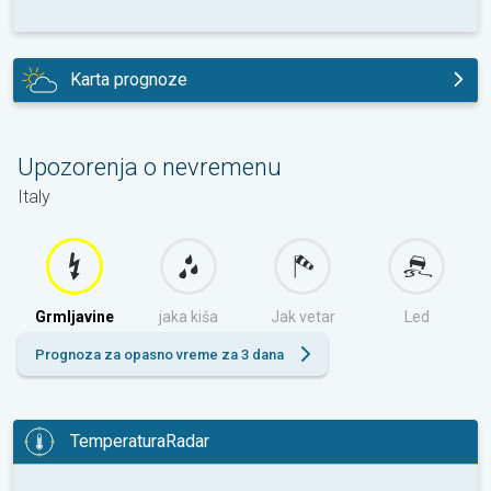
Karta prognoze
danas
Upozorenja o nevremenu
Italy
Grmljavine
jaka kiša
Jak vetar
Led
Prognoza za opasno vreme za 3 dana
TemperaturaRadar