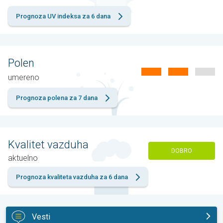
Prognoza UV indeksa za 6 dana
Polen
umereno
Prognoza polena za 7 dana
Kvalitet vazduha
DOBRO
aktuelno
Prognoza kvaliteta vazduha za 6 dana
Vesti