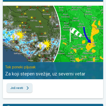
Za koji stepen svežije, uz severni vetar. Tek poneki pljusak. . .
Tek poneki pljusak
Za koji stepen svežije, uz severni vetar
Još vesti