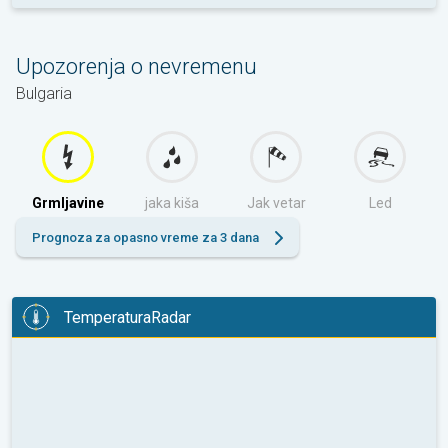
Upozorenja o nevremenu
Bulgaria
Grmljavine
jaka kiša
Jak vetar
Led
Prognoza za opasno vreme za 3 dana
TemperaturaRadar