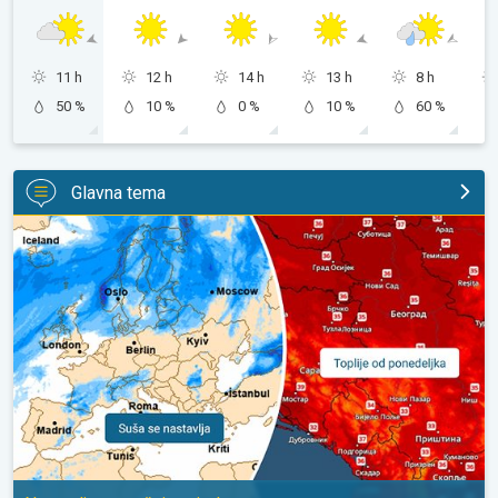
11 h
12 h
14 h
13 h
8 h
50 %
10 %
0 %
10 %
60 %
Glavna tema
Početkom naredne sedmice ponovo toplije. Nastavlja se sušni p