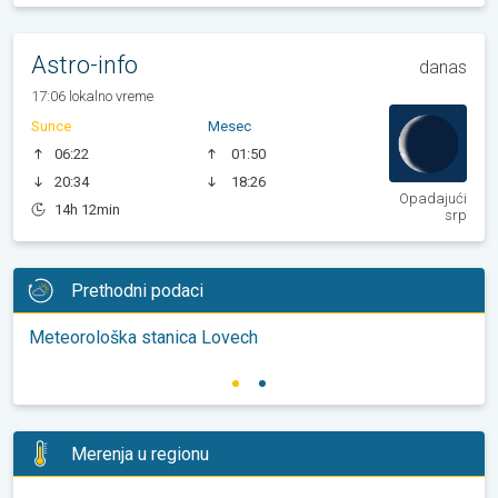
Astro-info
danas
17:06 lokalno vreme
Sunce
Mesec
06:22
01:50
20:34
18:26
Opadajući
14h 12min
srp
Prethodni podaci
Meteorološka stanica Lovech
Merenja u regionu