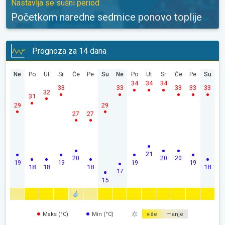
Nastavlja se sušni period
Početkom naredne sedmice ponovo toplije
Prognoza za 14 dana
Ne
Po
Ut
Sr
Če
Pe
Su
Ne
Po
Ut
Sr
Če
Pe
Su
34
34
34
33
33
33
33
33
32
31
29
29
27
27
21
20
20
20
19
19
19
19
18
18
18
18
17
15
Maks (°C)
Min (°C)
više
manje