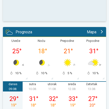
Prognoza
Mapa
Uveče
Noću
Prepodne
Popodne
25
°
18
°
21
°
31
°
10 %
10 %
5 %
10 %
danas
sutra
utorak
sreda
četvrtak
p
09.08.
10.08.
11.08.
12.08.
13.08.
1
nedelja, 09. 08.
ponedeljak, 10. 08.
utorak, 11. 08.
sreda, 12. 08.
četvrtak, 13.
29
°
31
°
32
°
33
°
27
°
19
°
18
°
18
°
19
°
20
°