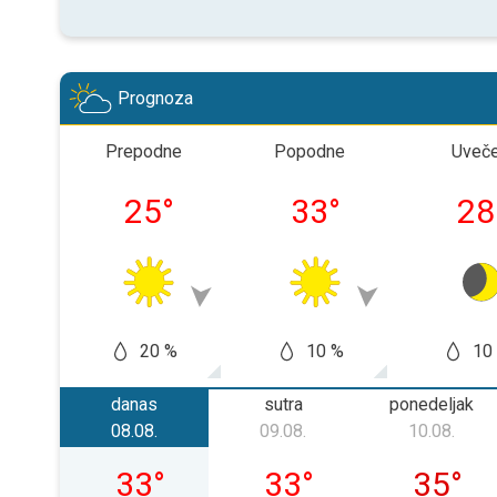
Prognoza
Prepodne
Popodne
Uveč
25
°
33
°
28
20 %
10 %
10
danas
sutra
ponedeljak
08.08.
09.08.
10.08.
subota, 08. 08.
nedelja, 09. 08.
ponedelj
33
°
33
°
35
°