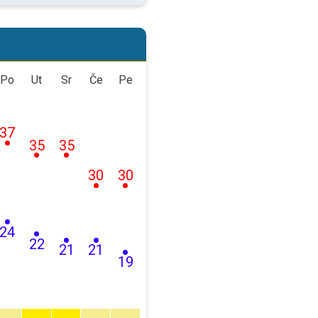
Po
Ut
Sr
Če
Pe
37
35
35
30
30
24
22
21
21
19