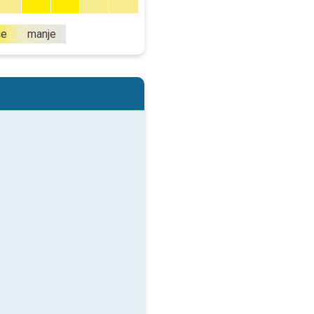
še
manje