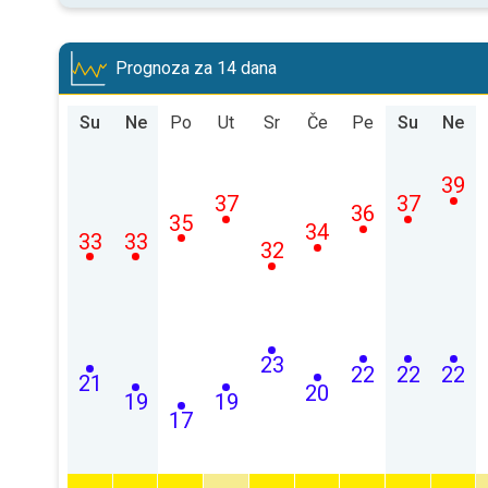
Prognoza za 14 dana
Su
Ne
Po
Ut
Sr
Če
Pe
Su
Ne
39
37
37
36
35
34
33
33
32
23
22
22
22
21
20
19
19
17