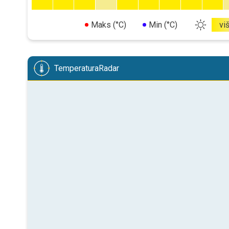
Maks (°C)
Min (°C)
vi
TemperaturaRadar