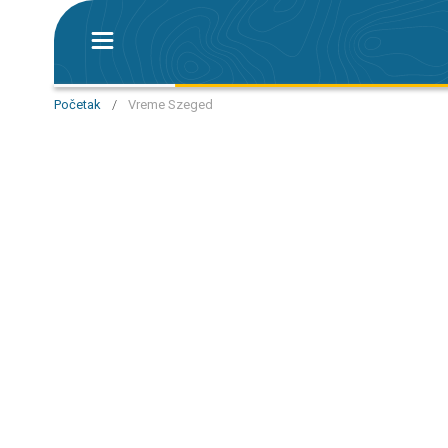
Početak
/
Vreme Szeged