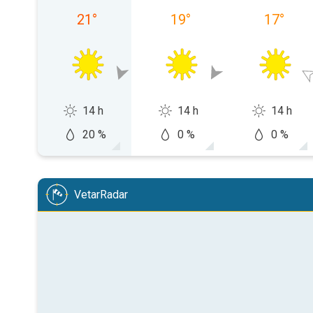
21
°
19
°
17
°
14 h
14 h
14 h
20 %
0 %
0 %
VetarRadar