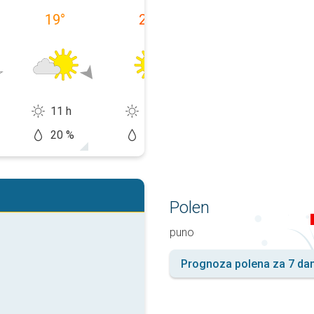
19
°
23
°
20
°
11 h
13 h
14 h
20 %
10 %
10 %
Polen
puno
Prognoza polena za 7 da