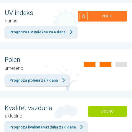
UV indeks
6
VISOK
danas
Prognoza UV indeksa za 6 dana
Polen
umereno
Prognoza polena za 7 dana
Kvalitet vazduha
DOBRO
aktuelno
Prognoza kvaliteta vazduha za 6 dana