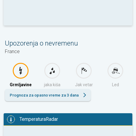
Upozorenja o nevremenu
France
Grmljavine
jaka kiša
Jak vetar
Led
Prognoza za opasno vreme za 3 dana
TemperaturaRadar