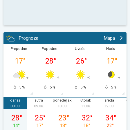
Prognoza
Mapa
Prepodne
Popodne
Uveče
Noću
17
°
28
°
26
°
17
°
5 %
5 %
5 %
5 %
danas
sutra
ponedeljak
utorak
sreda
če
08.08.
09.08.
10.08.
11.08.
12.08.
1
subota, 08. 08.
nedelja, 09. 08.
ponedeljak, 10. 08.
utorak, 11. 08.
sreda, 12. 08
28
°
25
°
23
°
32
°
34
°
14
°
17
°
18
°
18
°
22
°