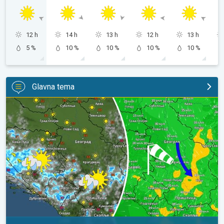
12 h
14 h
13 h
12 h
13 h
5 %
10 %
10 %
10 %
10 %
Glavna tema
Za koji stepen svežije, uz severni vetar. Tek poneki pljusak. . .