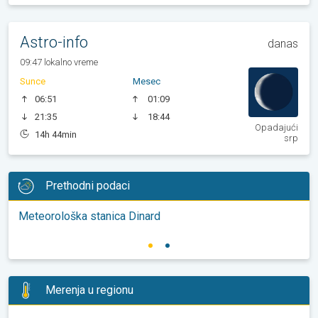
Astro-info
danas
09:47 lokalno vreme
Sunce
Mesec
06:51
01:09
21:35
18:44
Opadajući
14h 44min
srp
Prethodni podaci
Meteorološka stanica Dinard
Merenja u regionu