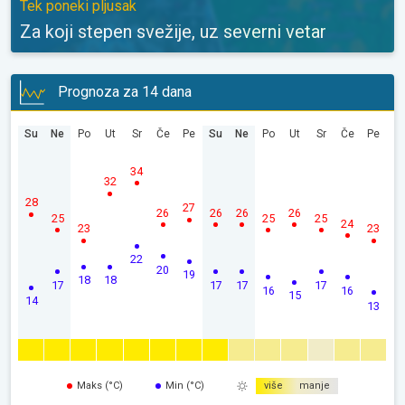
Tek poneki pljusak
Za koji stepen svežije, uz severni vetar
Prognoza za 14 dana
Su
Ne
Po
Ut
Sr
Če
Pe
Su
Ne
Po
Ut
Sr
Če
Pe
34
32
28
27
26
26
26
26
25
25
25
24
23
23
22
20
19
18
18
17
17
17
17
16
16
15
14
13
Maks (°C)
Min (°C)
više
manje