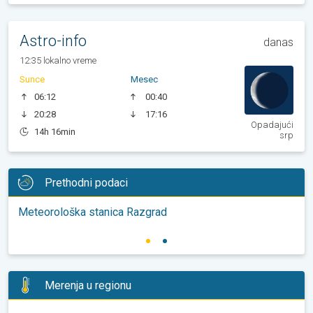
Astro-info
danas
12:35 lokalno vreme
Sunce
Mesec
06:12
00:40
20:28
17:16
Opadajući
14h 16min
srp
Prethodni podaci
Meteorološka stanica Razgrad
Merenja u regionu