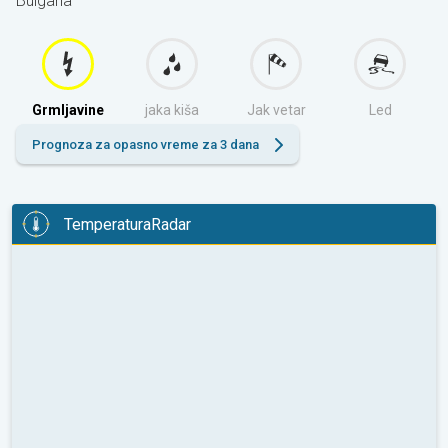
Bulgaria
Grmljavine
jaka kiša
Jak vetar
Led
Prognoza za opasno vreme za 3 dana
TemperaturaRadar