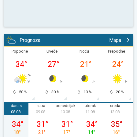
Prognoza
Mapa
Popodne
Uveče
Noću
Prepodne
34
°
27
°
21
°
24
°
50 %
30 %
10 %
20 %
danas
sutra
ponedeljak
utorak
sreda
če
08.08.
09.08.
10.08.
11.08.
12.08.
1
subota, 08. 08.
nedelja, 09. 08.
ponedeljak, 10. 08.
utorak, 11. 08.
sreda, 12. 08
34
°
31
°
31
°
34
°
35
°
18
°
21
°
17
°
14
°
16
°