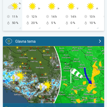
11 h
12 h
14 h
14 h
13 h
50 %
20 %
5 %
0 %
10 %
Glavna tema
Za koji stepen svežije, uz severni vetar. Tek poneki pljusak. . .