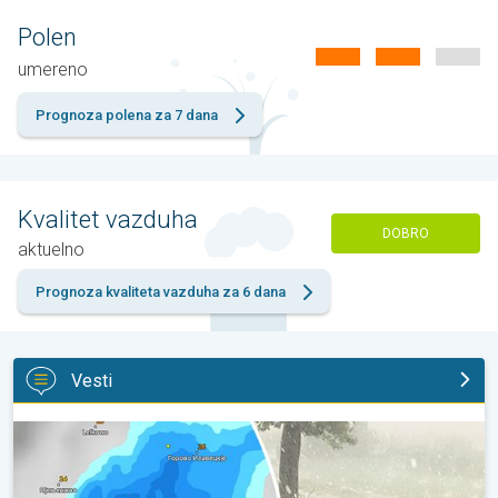
Polen
umereno
Prognoza polena za 7 dana
Kvalitet vazduha
DOBRO
aktuelno
Prognoza kvaliteta vazduha za 6 dana
Vesti
Krupna zrna grada u Poljskoj. Nevreme pogodilo naselja. . .