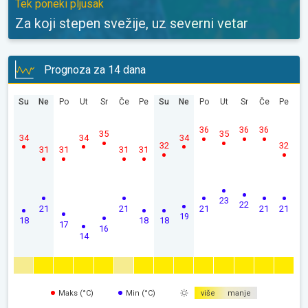
Tek poneki pljusak
Za koji stepen svežije, uz severni vetar
Prognoza za 14 dana
Su
Ne
Po
Ut
Sr
Če
Pe
Su
Ne
Po
Ut
Sr
Če
Pe
36
36
36
35
35
34
34
34
32
32
31
31
31
31
23
22
21
21
21
21
21
19
18
18
18
17
16
14
Maks (°C)
Min (°C)
više
manje