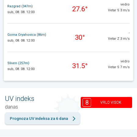
vedro
Razgrad (347m)
27.6°
Vetar S 3 m/s
sub, 08. 08. 12:00
-
Gorna Oryahovica (86m)
30°
Vetar Z 3 m/s
sub, 08. 08. 12:00
vedro
Sliven (257m)
31.5°
Vetar S 7 m/s
sub, 08. 08. 12:00
UV indeks
8
VRLO VISOK
danas
Prognoza UV indeksa za 6 dana