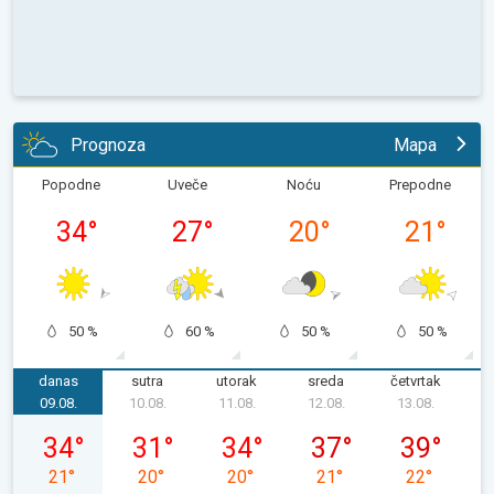
Prognoza
Mapa
Popodne
Uveče
Noću
Prepodne
34
°
27
°
20
°
21
°
50 %
60 %
50 %
50 %
danas
sutra
utorak
sreda
četvrtak
p
09.08.
10.08.
11.08.
12.08.
13.08.
1
nedelja, 09. 08.
ponedeljak, 10. 08.
utorak, 11. 08.
sreda, 12. 08.
četvrtak, 13.
34
°
31
°
34
°
37
°
39
°
21
°
20
°
20
°
21
°
22
°