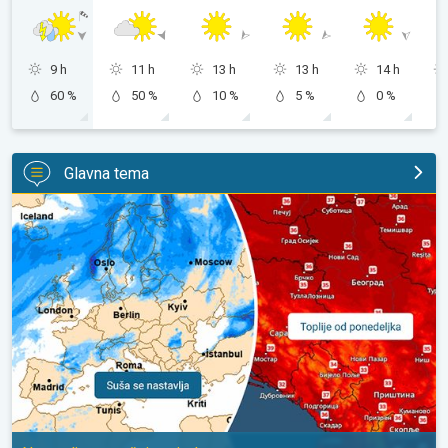
9 h
11 h
13 h
13 h
14 h
60 %
50 %
10 %
5 %
0 %
Glavna tema
Početkom naredne sedmice ponovo toplije. Nastavlja se sušni p