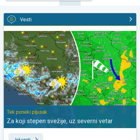
Vesti
Za koji stepen svežije, uz severni vetar. Tek poneki pljusak. . .
Tek poneki pljusak
Za koji stepen svežije, uz severni vetar
Još vesti