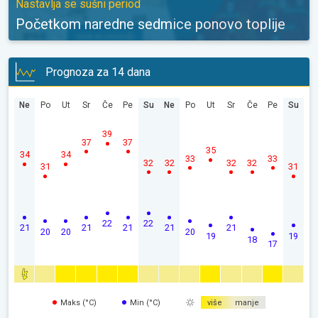
Nastavlja se sušni period
Početkom naredne sedmice ponovo toplije
Prognoza za 14 dana
Ne
Po
Ut
Sr
Če
Pe
Su
Ne
Po
Ut
Sr
Če
Pe
Su
39
37
37
35
34
34
33
33
32
32
32
32
31
31
22
22
21
21
21
21
21
20
20
20
19
19
18
17
Maks (°C)
Min (°C)
više
manje