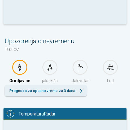
Upozorenja o nevremenu
France
Grmljavine
jaka kiša
Jak vetar
Led
Prognoza za opasno vreme za 3 dana
TemperaturaRadar