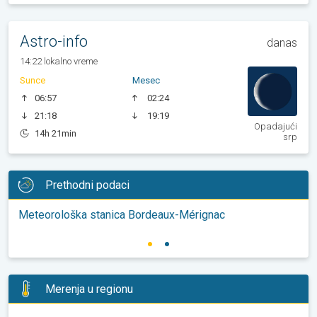
Astro-info
danas
14:22 lokalno vreme
Sunce
Mesec
06:57
02:24
21:18
19:19
Opadajući
14h 21min
srp
Prethodni podaci
Meteorološka stanica Bordeaux-Mérignac
Merenja u regionu