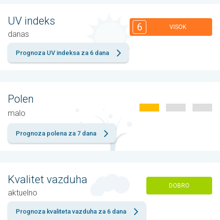
UV indeks
6
VISOK
danas
Prognoza UV indeksa za 6 dana
Polen
malo
Prognoza polena za 7 dana
Kvalitet vazduha
DOBRO
aktuelno
Prognoza kvaliteta vazduha za 6 dana