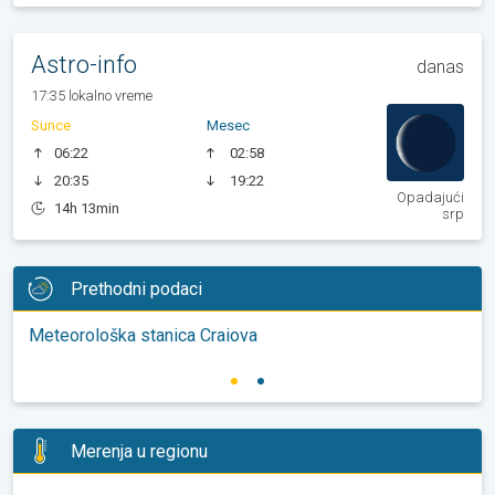
Astro-info
danas
17:35 lokalno vreme
Sunce
Mesec
06:22
02:58
20:35
19:22
Opadajući
14h 13min
srp
Prethodni podaci
Meteorološka stanica Craiova
Merenja u regionu