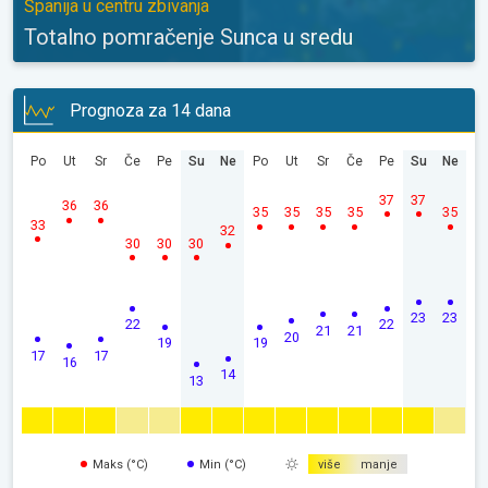
Španija u centru zbivanja
Totalno pomračenje Sunca u sredu
Prognoza za 14 dana
Po
Ut
Sr
Če
Pe
Su
Ne
Po
Ut
Sr
Če
Pe
Su
Ne
37
37
36
36
35
35
35
35
35
33
32
30
30
30
23
23
22
22
21
21
20
19
19
17
17
16
14
13
Maks (°C)
Min (°C)
više
manje