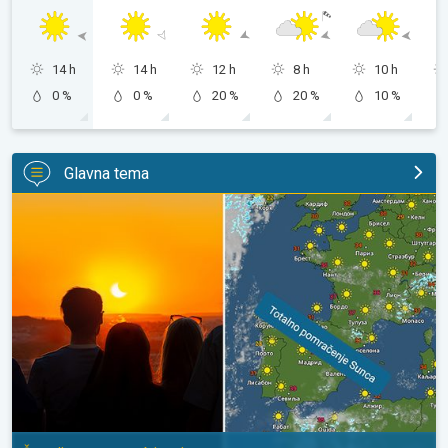
14 h
14 h
12 h
8 h
10 h
0 %
0 %
20 %
20 %
10 %
Glavna tema
Totalno pomračenje Sunca u sredu. Španija u centru zbivanja. . .