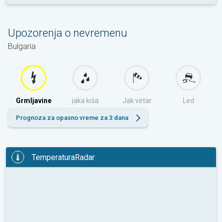
Upozorenja o nevremenu
Bulgaria
Grmljavine
jaka kiša
Jak vetar
Led
Prognoza za opasno vreme za 3 dana
TemperaturaRadar