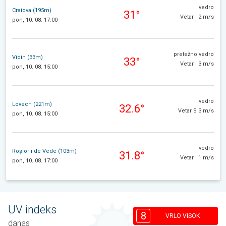
vedro
Craiova (195m)
31°
Vetar I 2 m/s
pon, 10. 08. 17:00
pretežno vedro
Vidin (33m)
33°
Vetar I 3 m/s
pon, 10. 08. 15:00
vedro
Lovech (221m)
32.6°
Vetar S 3 m/s
pon, 10. 08. 15:00
vedro
Roșiorii de Vede (103m)
31.8°
Vetar I 1 m/s
pon, 10. 08. 17:00
UV indeks
8
VRLO VISOK
danas