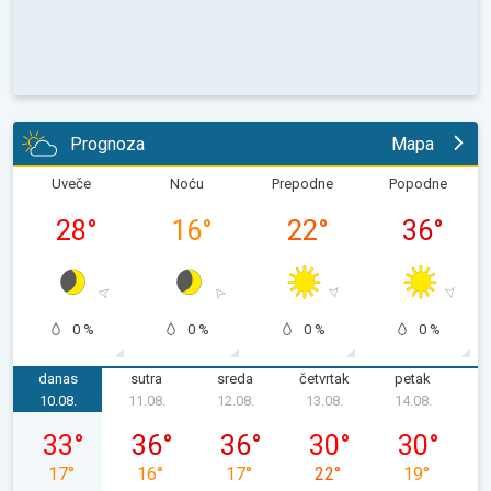
Prognoza
Mapa
Uveče
Noću
Prepodne
Popodne
28
°
16
°
22
°
36
°
0 %
0 %
0 %
0 %
danas
sutra
sreda
četvrtak
petak
s
10.08.
11.08.
12.08.
13.08.
14.08.
1
ponedeljak, 10. 08.
utorak, 11. 08.
sreda, 12. 08.
četvrtak, 13. 08.
petak, 14. 08
33
°
36
°
36
°
30
°
30
°
17
°
16
°
17
°
22
°
19
°