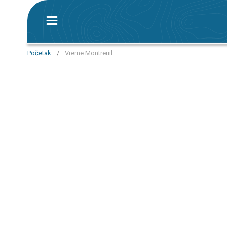
Početak
/
Vreme Montreuil