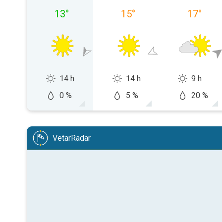
13
°
15
°
17
°
14 h
14 h
9 h
0 %
5 %
20 %
VetarRadar