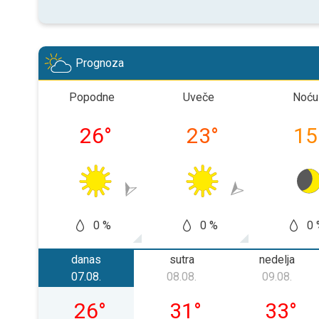
Prognoza
Popodne
Uveče
Noću
26
°
23
°
15
0 %
0 %
0 
danas
sutra
nedelja
07.08.
08.08.
09.08.
petak, 07. 08.
subota, 08. 08.
nedelja, 
26
°
31
°
33
°