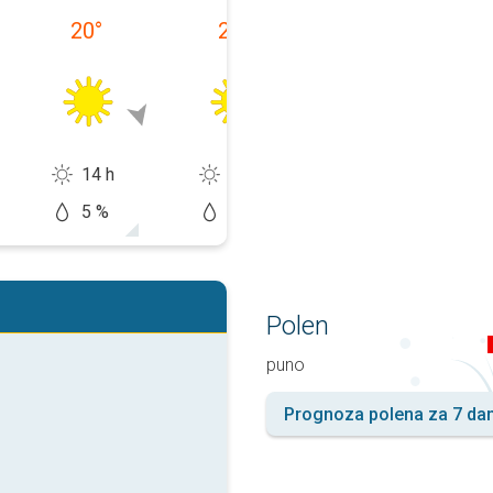
20
°
20
°
20
°
14 h
14 h
13 h
5 %
0 %
20 %
Polen
puno
Prognoza polena za 7 da