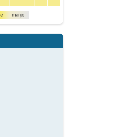
še
manje