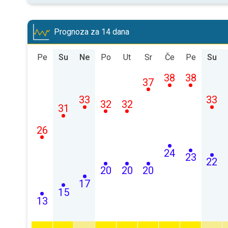
Prognoza za 14 dana
Pe
Su
Ne
Po
Ut
Sr
Če
Pe
Su
38
38
37
33
33
32
32
31
26
24
23
22
20
20
20
17
15
13