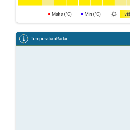
Maks (°C)
Min (°C)
vi
TemperaturaRadar