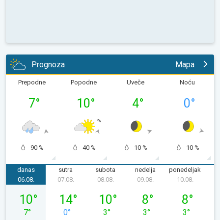
Prognoza
Mapa
Prepodne
Popodne
Uveče
Noću
7
°
10
°
4
°
0
°
90 %
40 %
10 %
10 %
danas
sutra
subota
nedelja
ponedeljak
u
06.08.
07.08.
08.08.
09.08.
10.08.
1
četvrtak, 06. 08.
petak, 07. 08.
subota, 08. 08.
nedelja, 09. 08.
ponedeljak, 
10
°
14
°
10
°
8
°
8
°
7
°
0
°
3
°
3
°
3
°