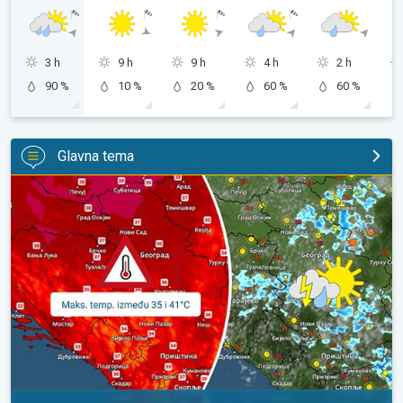
3 h
9 h
9 h
4 h
2 h
90 %
10 %
20 %
60 %
60 %
Glavna tema
Vruće, ali i malo nestabilnije. Neznatno svežije u subotu. . .