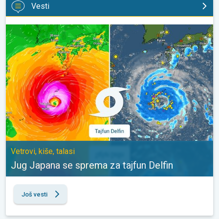
Vesti
Jug Japana se sprema za tajfun Delfin. Vetrovi, kiše, talasi. . .
Vetrovi, kiše, talasi
Jug Japana se sprema za tajfun Delfin
Još vesti