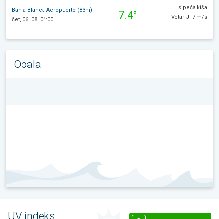
sipeća kiša
Bahía Blanca Aeropuerto (83m)
7.4°
Vetar JI 7 m/s
čet, 06. 08. 04:00
Obala
UV indeks