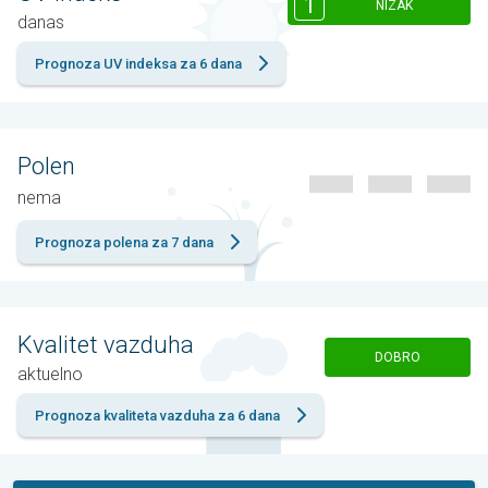
1
NIZAK
danas
Prognoza UV indeksa za 6 dana
Polen
nema
Prognoza polena za 7 dana
Kvalitet vazduha
DOBRO
aktuelno
Prognoza kvaliteta vazduha za 6 dana