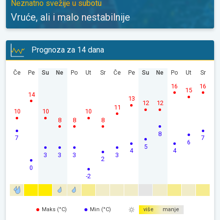
Neznatno svežije u subotu
Vruće, ali i malo nestabilnije
Prognoza za 14 dana
Če
Pe
Su
Ne
Po
Ut
Sr
Če
Pe
Su
Ne
Po
Ut
Sr
16
16
15
14
13
12
12
11
10
10
10
8
8
8
8
7
7
6
5
4
4
3
3
3
3
2
0
-2
Maks (°C)
Min (°C)
više
manje