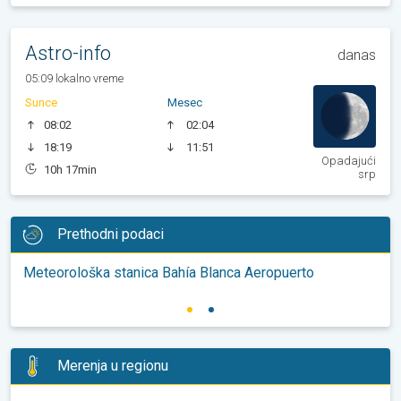
Astro-info
danas
05:09 lokalno vreme
Sunce
Mesec
08:02
02:04
18:19
11:51
Opadajući
10h 17min
srp
Prethodni podaci
Meteorološka stanica Bahía Blanca Aeropuerto
Merenja u regionu