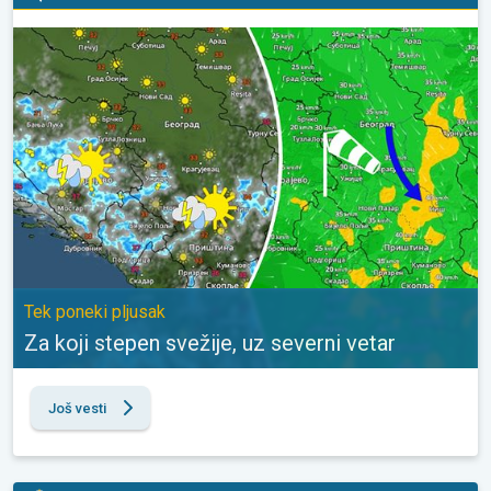
Za koji stepen svežije, uz severni vetar. Tek poneki pljusak. . .
Tek poneki pljusak
Za koji stepen svežije, uz severni vetar
Još vesti