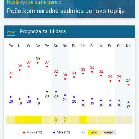
Nastavlja se sušni period
Početkom naredne sedmice ponovo toplije
Prognoza za 14 dana
Po
Ut
Sr
Če
Pe
Su
Ne
Po
Ut
Sr
Če
Pe
Su
Ne
39
37
37
35
34
33
32
32
31
31
30
29
29
27
23
23
21
20
20
20
19
19
19
18
18
18
18
17
Maks (°C)
Min (°C)
više
manje