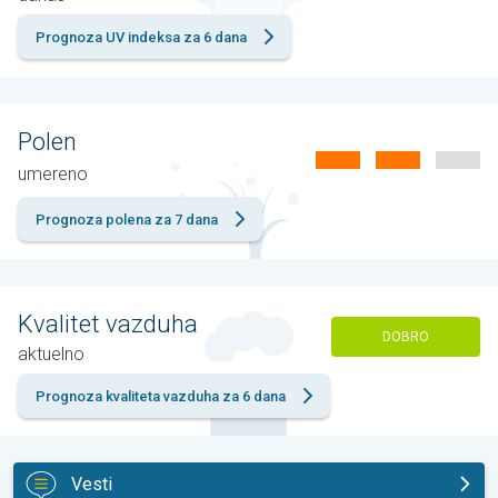
Prognoza UV indeksa za 6 dana
Polen
umereno
Prognoza polena za 7 dana
Kvalitet vazduha
DOBRO
aktuelno
Prognoza kvaliteta vazduha za 6 dana
Vesti