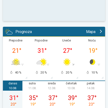
Prognoza
Mapa
Prepodne
Popodne
Uveče
Noću
21
°
31
°
27
°
19
°
40 %
20 %
20 %
10 %
danas
sutra
sreda
četvrtak
petak
s
10.08.
11.08.
12.08.
13.08.
14.08.
1
ponedeljak, 10. 08.
utorak, 11. 08.
sreda, 12. 08.
četvrtak, 13. 08.
petak, 14. 08
31
°
35
°
37
°
39
°
37
°
20
°
19
°
20
°
19
°
23
°