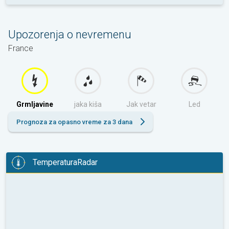
Upozorenja o nevremenu
France
Grmljavine
jaka kiša
Jak vetar
Led
Prognoza za opasno vreme za 3 dana
TemperaturaRadar