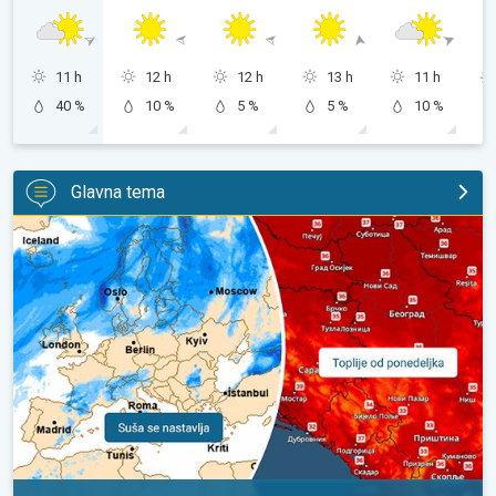
11 h
12 h
12 h
13 h
11 h
40 %
10 %
5 %
5 %
10 %
Glavna tema
Početkom naredne sedmice ponovo toplije. Nastavlja se sušni p