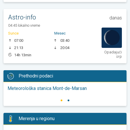
Astro-info
danas
04:45 lokalno vreme
Sunce
Mesec
07:00
03:40
21:13
20:04
Opadajući
14h 13min
srp
Prethodni podaci
Meteorološka stanica Mont-de-Marsan
Merenja u regionu