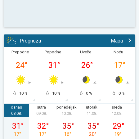
Prognoza
Mapa
Prepodne
Popodne
Uveče
Noću
24
°
31
°
26
°
17
°
10 %
10 %
0 %
0 %
danas
sutra
ponedeljak
utorak
sreda
če
08.08.
09.08.
10.08.
11.08.
12.08.
1
subota, 08. 08.
nedelja, 09. 08.
ponedeljak, 10. 08.
utorak, 11. 08.
sreda, 12. 08
31
°
32
°
35
°
35
°
29
°
17
°
17
°
16
°
20
°
19
°