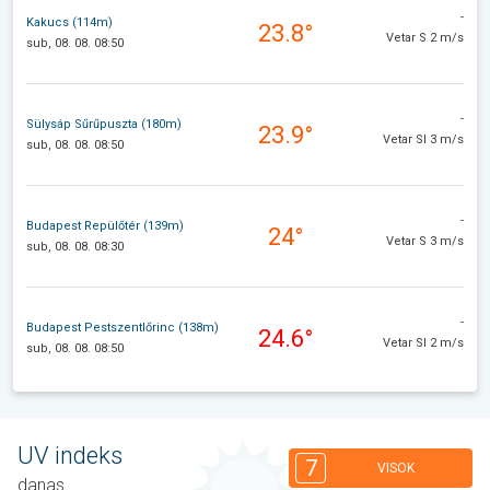
-
Kakucs (114m)
23.8°
Vetar S 2 m/s
sub, 08. 08. 08:50
-
Sülysáp Sűrűpuszta (180m)
23.9°
Vetar SI 3 m/s
sub, 08. 08. 08:50
-
Budapest Repülőtér (139m)
24°
Vetar S 3 m/s
sub, 08. 08. 08:30
-
Budapest Pestszentlőrinc (138m)
24.6°
Vetar SI 2 m/s
sub, 08. 08. 08:50
UV indeks
7
VISOK
danas