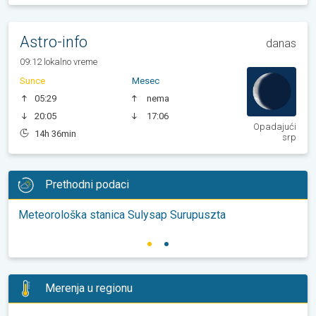
Astro-info
danas
09:12 lokalno vreme
Sunce
Mesec
05:29
nema
20:05
17:06
Opadajući
14h 36min
srp
Prethodni podaci
Meteorološka stanica Sulysap Surupuszta
Merenja u regionu