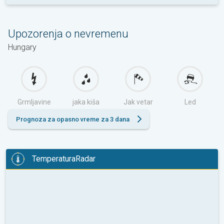
Upozorenja o nevremenu
Hungary
Grmljavine
jaka kiša
Jak vetar
Led
Prognoza za opasno vreme za 3 dana
TemperaturaRadar