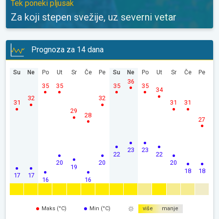
Tek poneki pljusak
Za koji stepen svežije, uz severni vetar
Prognoza za 14 dana
Su
Ne
Po
Ut
Sr
Če
Pe
Su
Ne
Po
Ut
Sr
Če
Pe
36
35
35
35
35
34
32
32
31
31
31
29
28
27
23
23
22
22
20
20
20
19
18
18
17
17
16
16
Maks (°C)
Min (°C)
više
manje