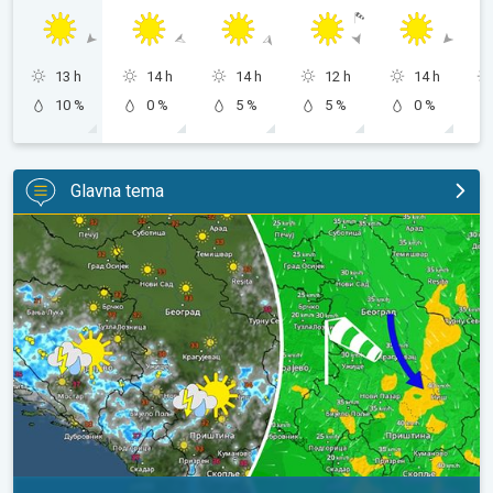
13 h
14 h
14 h
12 h
14 h
10 %
0 %
5 %
5 %
0 %
Glavna tema
Za koji stepen svežije, uz severni vetar. Tek poneki pljusak. . .