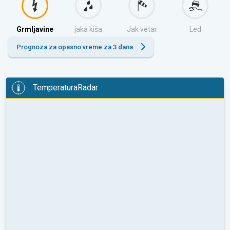
Grmljavine
jaka kiša
Jak vetar
Led
Prognoza za opasno vreme za 3 dana
TemperaturaRadar