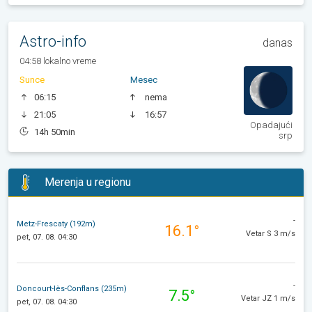
Astro-info
danas
04:58 lokalno vreme
Sunce
Mesec
06:15
nema
21:05
16:57
Opadajući
14h 50min
srp
Merenja u regionu
-
Metz-Frescaty (192m)
16.1°
Vetar S 3 m/s
pet, 07. 08. 04:30
-
Doncourt-lès-Conflans (235m)
7.5°
Vetar JZ 1 m/s
pet, 07. 08. 04:30