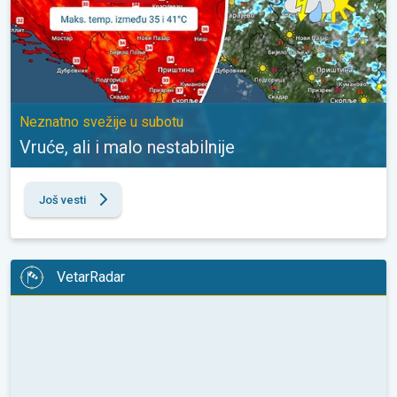
Neznatno svežije u subotu
Vruće, ali i malo nestabilnije
Još vesti
VetarRadar