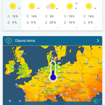
13 h
14 h
9 h
13 h
14 h
5 %
0 %
20 %
10 %
0 %
Glavna tema
Predah od vrućina u delu Evrope. Prijatno sveže noći. . .