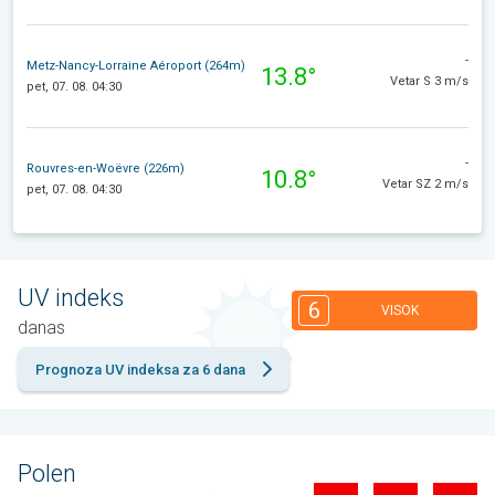
-
Metz-Nancy-Lorraine Aéroport (264m)
13.8°
Vetar S 3 m/s
pet, 07. 08. 04:30
-
Rouvres-en-Woëvre (226m)
10.8°
Vetar SZ 2 m/s
pet, 07. 08. 04:30
UV indeks
6
VISOK
danas
Prognoza UV indeksa za 6 dana
Polen