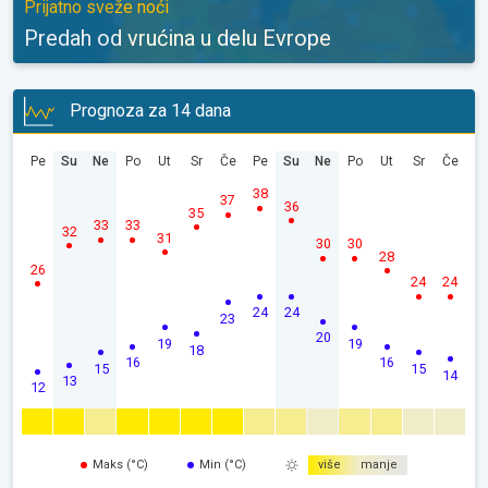
Prijatno sveže noći
Predah od vrućina u delu Evrope
Prognoza za 14 dana
Pe
Su
Ne
Po
Ut
Sr
Če
Pe
Su
Ne
Po
Ut
Sr
Če
38
37
36
35
33
33
32
31
30
30
28
26
24
24
24
24
23
20
19
19
18
16
16
15
15
14
13
12
Maks (°C)
Min (°C)
više
manje