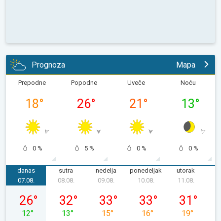
Prognoza
Mapa
Prepodne
Popodne
Uveče
Noću
18
°
26
°
21
°
13
°
0 %
5 %
0 %
0 %
danas
sutra
nedelja
ponedeljak
utorak
s
07.08.
08.08.
09.08.
10.08.
11.08.
1
petak, 07. 08.
subota, 08. 08.
nedelja, 09. 08.
ponedeljak, 10. 08.
utorak, 11. 0
26
°
32
°
33
°
33
°
31
°
12
°
13
°
15
°
16
°
19
°