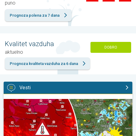
puno
Prognoza polena za 7 dana
Kvalitet vazduha
DOBRO
aktuelno
Prognoza kvaliteta vazduha za 6 dana
Vesti
Vruće, ali i malo nestabilnije. Neznatno svežije u subotu. . .