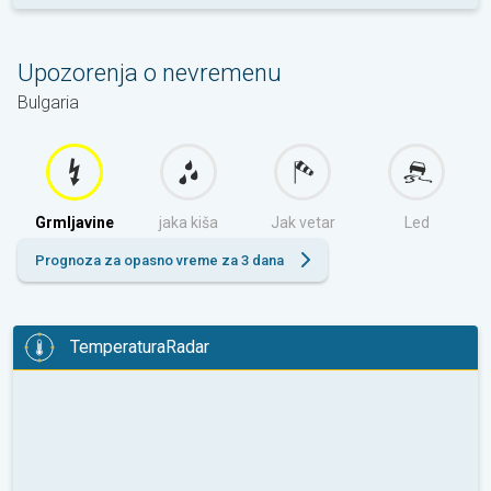
Upozorenja o nevremenu
Bulgaria
Grmljavine
jaka kiša
Jak vetar
Led
Prognoza za opasno vreme za 3 dana
TemperaturaRadar