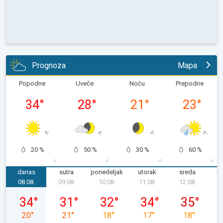
Prognoza
Mapa
Popodne
Uveče
Noću
Prepodne
34
°
28
°
21
°
23
°
20 %
50 %
30 %
60 %
danas
sutra
ponedeljak
utorak
sreda
če
08.08.
09.08.
10.08.
11.08.
12.08.
1
subota, 08. 08.
nedelja, 09. 08.
ponedeljak, 10. 08.
utorak, 11. 08.
sreda, 12. 08
34
°
31
°
32
°
34
°
35
°
20
°
21
°
18
°
17
°
18
°