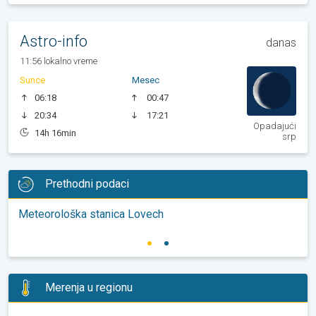
Astro-info
danas
11:56 lokalno vreme
Sunce
Mesec
06:18
00:47
20:34
17:21
Opadajući
14h 16min
srp
Prethodni podaci
Meteorološka stanica Lovech
Merenja u regionu