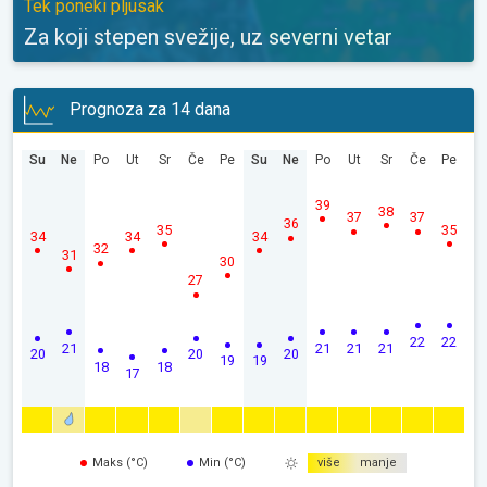
Tek poneki pljusak
Za koji stepen svežije, uz severni vetar
Prognoza za 14 dana
Su
Ne
Po
Ut
Sr
Če
Pe
Su
Ne
Po
Ut
Sr
Če
Pe
39
38
37
37
36
35
35
34
34
34
32
31
30
27
22
22
21
21
21
21
20
20
20
19
19
18
18
17
Maks (°C)
Min (°C)
više
manje