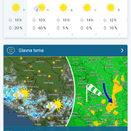
13 h
10 h
13 h
14 h
12 h
20 %
60 %
5 %
0 %
10 %
Glavna tema
Za koji stepen svežije, uz severni vetar. Tek poneki pljusak. . .