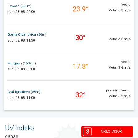
vedro
Lovech (221m)
23.9°
Vetar J 2 m/s
sub, 08. 08. 09:00
-
Gorna Oryahovica (86m)
30°
Vetar Z 2 m/s
sub, 08. 08. 11:30
vedro
Murgash (1692m)
17.8°
Vetar S 4 m/s
sub, 08. 08. 09:00
pretežno vedro
Graf Ignatievo (58m)
32°
Vetar J 2 m/s
sub, 08. 08. 11:00
UV indeks
8
VRLO VISOK
danas