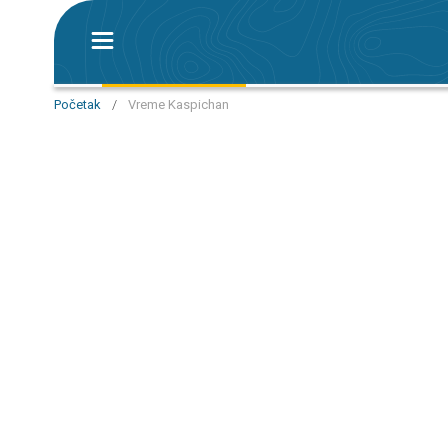
Početak
/
Vreme Kaspichan