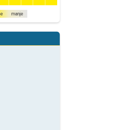
še
manje