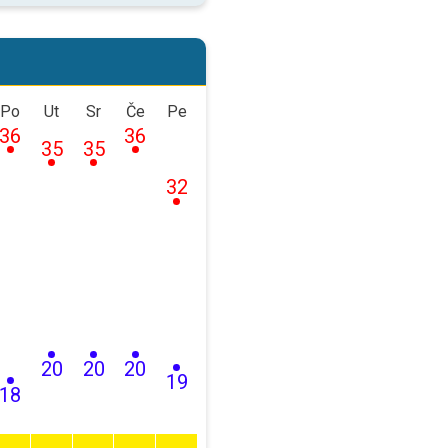
Po
Ut
Sr
Če
Pe
36
36
35
35
32
20
20
20
19
18