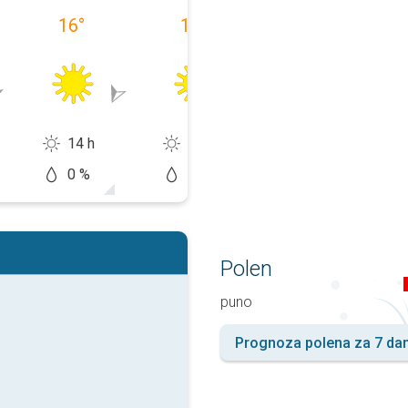
16
°
16
°
21
°
14 h
13 h
11 h
0 %
10 %
20 %
Polen
puno
Prognoza polena za 7 da