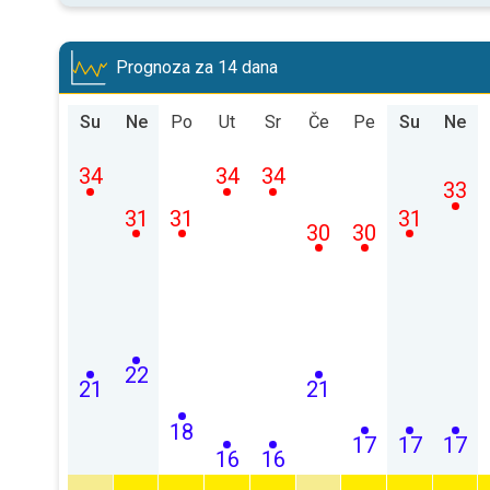
Prognoza za 14 dana
Su
Ne
Po
Ut
Sr
Če
Pe
Su
Ne
34
34
34
33
31
31
31
30
30
22
21
21
18
17
17
17
16
16