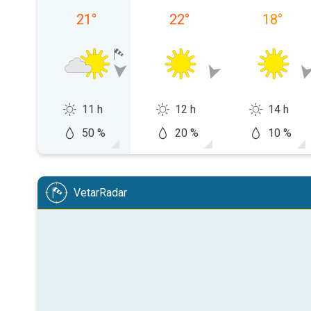
21
°
22
°
18
°
11 h
12 h
14 h
50 %
20 %
10 %
VetarRadar