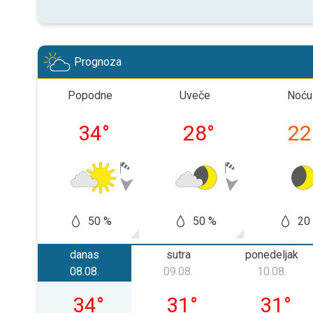
Prognoza
Popodne
Uveče
Noću
34
°
28
°
22
50 %
50 %
20
danas
sutra
ponedeljak
08.08.
09.08.
10.08.
subota, 08. 08.
nedelja, 09. 08.
ponedelj
34
°
31
°
31
°