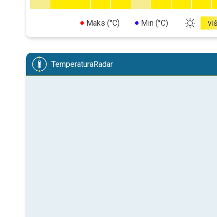
Maks (°C)
Min (°C)
vi
TemperaturaRadar