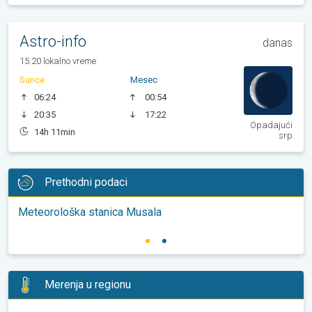
Astro-info
danas
15:20 lokalno vreme
Sunce
Mesec
06:24
00:54
20:35
17:22
Opadajući
14h 11min
srp
Prethodni podaci
Meteorološka stanica Musala
Merenja u regionu