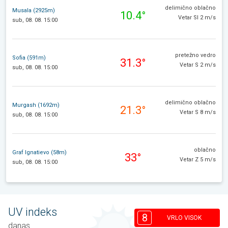
delimično oblačno
Musala (2925m)
10.4°
Vetar SI 2 m/s
sub, 08. 08. 15:00
pretežno vedro
Sofia (591m)
31.3°
Vetar S 2 m/s
sub, 08. 08. 15:00
delimično oblačno
Murgash (1692m)
21.3°
Vetar S 8 m/s
sub, 08. 08. 15:00
oblačno
Graf Ignatievo (58m)
33°
Vetar Z 5 m/s
sub, 08. 08. 15:00
UV indeks
8
VRLO VISOK
danas