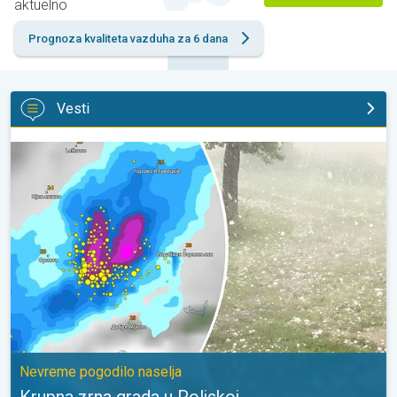
aktuelno
Prognoza kvaliteta vazduha za 6 dana
Vesti
Krupna zrna grada u Poljskoj. Nevreme pogodilo naselja. . .
Nevreme pogodilo naselja
Krupna zrna grada u Poljskoj