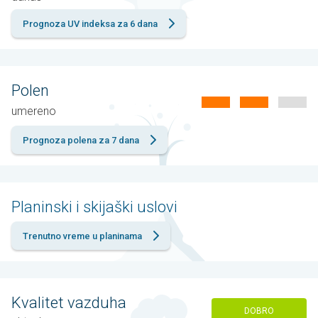
Prognoza UV indeksa za 6 dana
Polen
umereno
Prognoza polena za 7 dana
Planinski i skijaški uslovi
Trenutno vreme u planinama
Kvalitet vazduha
DOBRO