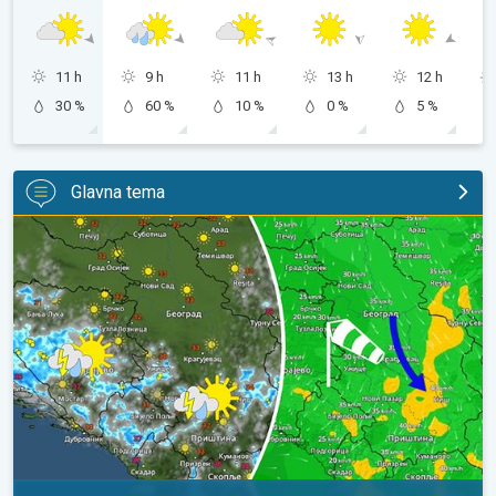
11 h
9 h
11 h
13 h
12 h
30 %
60 %
10 %
0 %
5 %
Glavna tema
Za koji stepen svežije, uz severni vetar. Tek poneki pljusak. . .