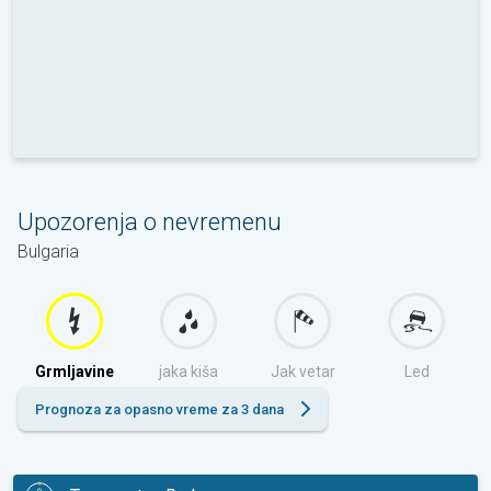
Upozorenja o nevremenu
Bulgaria
Grmljavine
jaka kiša
Jak vetar
Led
Prognoza za opasno vreme za 3 dana