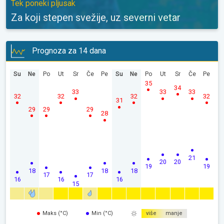
Tek poneki pljusak
Za koji stepen svežije, uz severni vetar
Prognoza za 14 dana
Su
Ne
Po
Ut
Sr
Če
Pe
Su
Ne
Po
Ut
Sr
Če
Pe
35
34
33
33
33
32
32
32
32
31
29
29
29
28
21
20
20
19
19
18
18
18
17
17
16
16
16
15
Maks (°C)
Min (°C)
više
manje