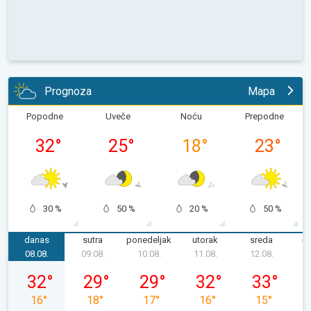
Prognoza
Mapa
Popodne
Uveče
Noću
Prepodne
32
°
25
°
18
°
23
°
30 %
50 %
20 %
50 %
danas
sutra
ponedeljak
utorak
sreda
če
08.08.
09.08.
10.08.
11.08.
12.08.
1
subota, 08. 08.
nedelja, 09. 08.
ponedeljak, 10. 08.
utorak, 11. 08.
sreda, 12. 08
32
°
29
°
29
°
32
°
33
°
16
°
18
°
17
°
16
°
15
°