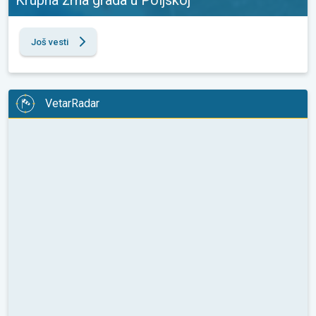
Još vesti
VetarRadar