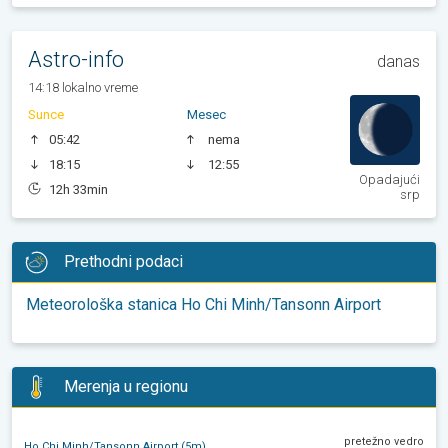
Astro-info
danas
14:18 lokalno vreme
Sunce
Mesec
05:42
nema
18:15
12:55
Opadajući
12h 33min
srp
Prethodni podaci
Meteorološka stanica Ho Chi Minh/Tansonn Airport
Merenja u regionu
pretežno vedro
Ho Chi Minh/Tansonn Airport (5m)