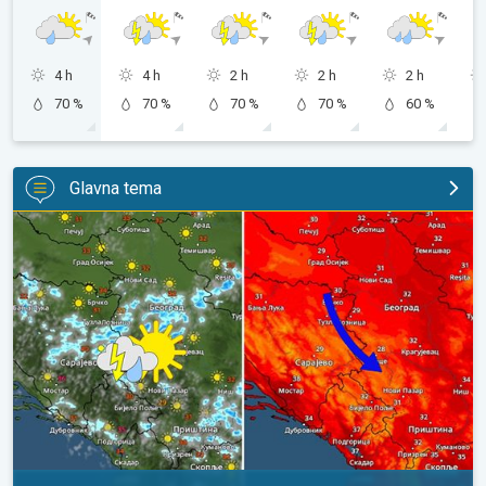
4 h
4 h
2 h
2 h
2 h
70 %
70 %
70 %
70 %
60 %
Glavna tema
Tek za koji stepen niža temperatura. Ređa pojava pljuskova. . .