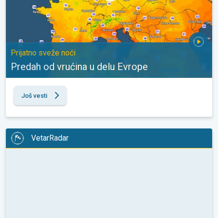
Prijatno sveže noći
Predah od vrućina u delu Evrope
Još vesti
VetarRadar