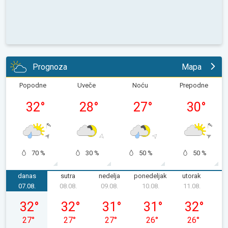
Prognoza
Mapa
Popodne
Uveče
Noću
Prepodne
32
°
28
°
27
°
30
°
70 %
30 %
50 %
50 %
danas
sutra
nedelja
ponedeljak
utorak
s
07.08.
08.08.
09.08.
10.08.
11.08.
1
petak, 07. 08.
subota, 08. 08.
nedelja, 09. 08.
ponedeljak, 10. 08.
utorak, 11. 0
32
°
32
°
31
°
31
°
32
°
27
°
27
°
27
°
26
°
26
°