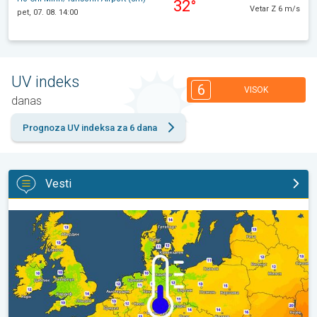
32°
Vetar Z 6 m/s
pet, 07. 08. 14:00
UV indeks
6
VISOK
danas
Prognoza UV indeksa za 6 dana
Vesti
Predah od vrućina u delu Evrope. Prijatno sveže noći. . .