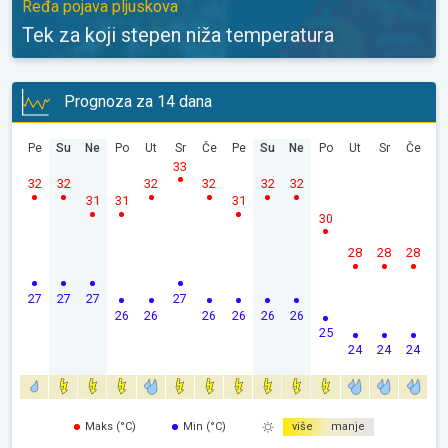
Ređa pojava pljuskova
Tek za koji stepen niža temperatura
Prognoza za 14 dana
Pe
Su
Ne
Po
Ut
Sr
Če
Pe
Su
Ne
Po
Ut
Sr
Če
33
32
32
32
32
32
32
31
31
31
30
28
28
28
27
27
27
27
26
26
26
26
26
26
25
24
24
24
Maks (°C)
Min (°C)
više
manje