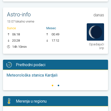
Astro-info
danas
13:07 lokalno vreme
Sunce
Mesec
06:18
00:49
20:28
17:12
Opadajući
14h 10min
srp
Prethodni podaci
Meteorološka stanica Kardjali
Merenja u regionu