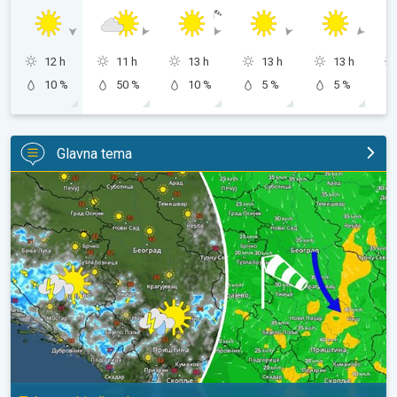
12 h
11 h
13 h
13 h
13 h
10 %
50 %
10 %
5 %
5 %
Glavna tema
Za koji stepen svežije, uz severni vetar. Tek poneki pljusak. . .