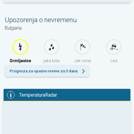
Upozorenja o nevremenu
Bulgaria
Grmljavine
jaka kiša
Jak vetar
Led
Prognoza za opasno vreme za 3 dana
TemperaturaRadar