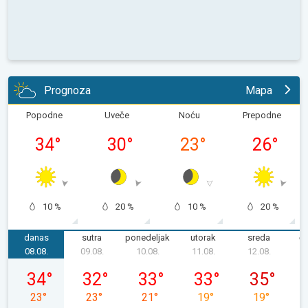
Prognoza
Mapa
Popodne
Uveče
Noću
Prepodne
34
°
30
°
23
°
26
°
10 %
20 %
10 %
20 %
danas
sutra
ponedeljak
utorak
sreda
če
08.08.
09.08.
10.08.
11.08.
12.08.
1
subota, 08. 08.
nedelja, 09. 08.
ponedeljak, 10. 08.
utorak, 11. 08.
sreda, 12. 08
34
°
32
°
33
°
33
°
35
°
23
°
23
°
21
°
19
°
19
°