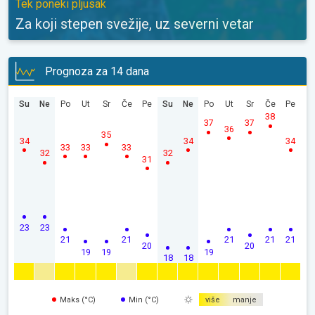
Tek poneki pljusak
Za koji stepen svežije, uz severni vetar
Prognoza za 14 dana
Su
Ne
Po
Ut
Sr
Če
Pe
Su
Ne
Po
Ut
Sr
Če
Pe
38
37
37
36
35
34
34
34
33
33
33
32
32
31
23
23
21
21
21
21
21
20
20
19
19
19
18
18
Maks (°C)
Min (°C)
više
manje