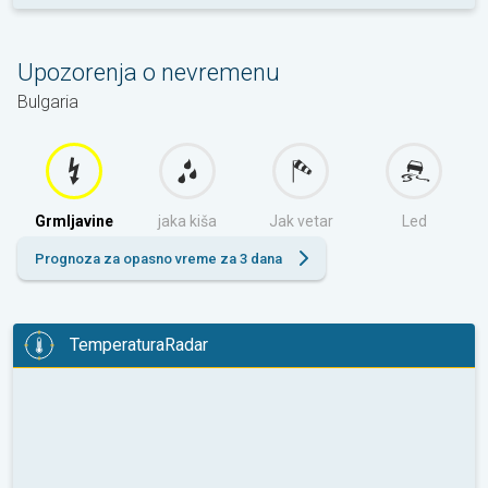
Upozorenja o nevremenu
Bulgaria
Grmljavine
jaka kiša
Jak vetar
Led
Prognoza za opasno vreme za 3 dana
TemperaturaRadar