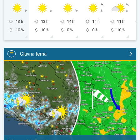
13 h
13 h
14 h
14 h
11 h
10 %
10 %
0 %
0 %
10 %
Glavna tema
Za koji stepen svežije, uz severni vetar. Tek poneki pljusak. . .