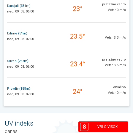
pretežno vedro
Kardjali (331m)
23°
Vetar 0 m/s
ned, 09. 08. 06:00
-
Edirne (51m)
23.5°
Vetar S 3 m/s
ned, 09. 08. 07:00
pretežno vedro
Sliven (257m)
23.4°
Vetar S 5 m/s
ned, 09. 08. 06:00
oblačno
Plovdiv (185m)
24°
Vetar 0 m/s
ned, 09. 08. 07:00
UV indeks
8
VRLO VISOK
danas