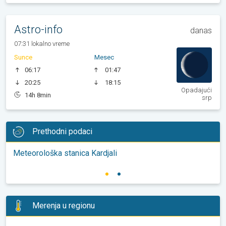
Astro-info
danas
07:31 lokalno vreme
Sunce
Mesec
06:17
01:47
20:25
18:15
Opadajući
14h 8min
srp
Prethodni podaci
Meteorološka stanica Kardjali
Merenja u regionu