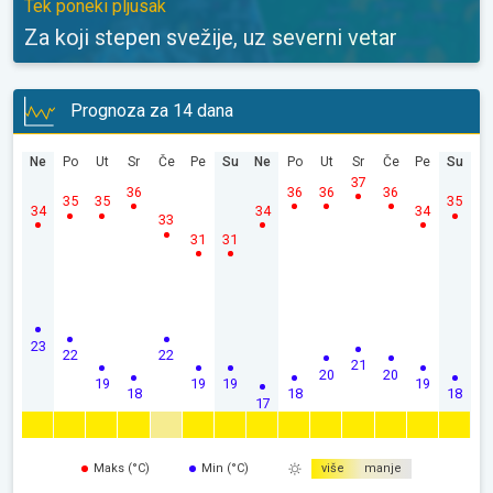
Tek poneki pljusak
Za koji stepen svežije, uz severni vetar
Prognoza za 14 dana
Ne
Po
Ut
Sr
Če
Pe
Su
Ne
Po
Ut
Sr
Če
Pe
Su
37
36
36
36
36
35
35
35
34
34
34
33
31
31
23
22
22
21
20
20
19
19
19
19
18
18
18
17
Maks (°C)
Min (°C)
više
manje