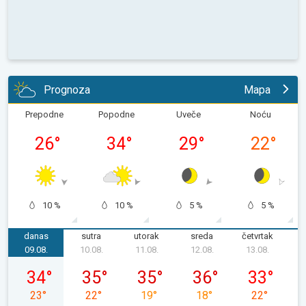
Prognoza
Mapa
Prepodne
Popodne
Uveče
Noću
26
°
34
°
29
°
22
°
10 %
10 %
5 %
5 %
danas
sutra
utorak
sreda
četvrtak
p
09.08.
10.08.
11.08.
12.08.
13.08.
1
nedelja, 09. 08.
ponedeljak, 10. 08.
utorak, 11. 08.
sreda, 12. 08.
četvrtak, 13.
34
°
35
°
35
°
36
°
33
°
23
°
22
°
19
°
18
°
22
°