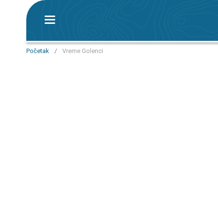
Početak
/
Vreme Golenci