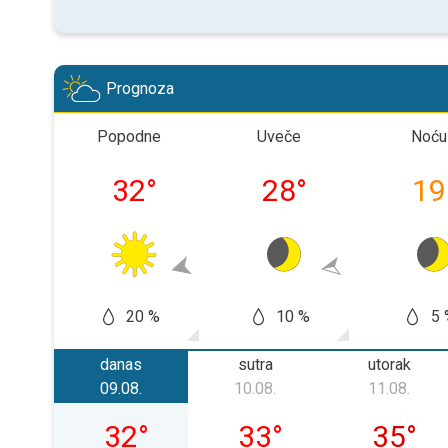
Prognoza
Popodne
Uveče
Noću
32
°
28
°
19
20 %
10 %
5 
danas
sutra
utorak
09.08.
10.08.
11.08.
nedelja, 09. 08.
ponedeljak, 10. 08.
utorak, 1
32
°
33
°
35
°