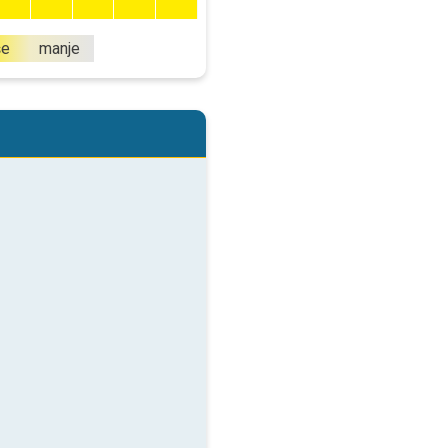
še
manje