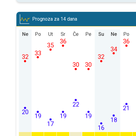
Prognoza za 14 dana
Ne
Po
Ut
Sr
Če
Pe
Su
Ne
Po
36
36
35
34
33
32
32
30
30
22
21
20
19
19
19
18
17
16