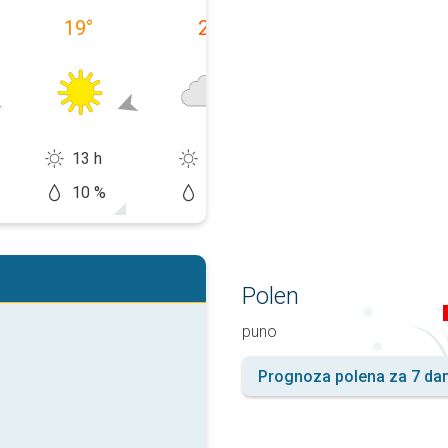
19
°
22
°
19
°
13 h
5 h
12 h
10 %
50 %
10 %
Polen
puno
Prognoza polena za 7 da