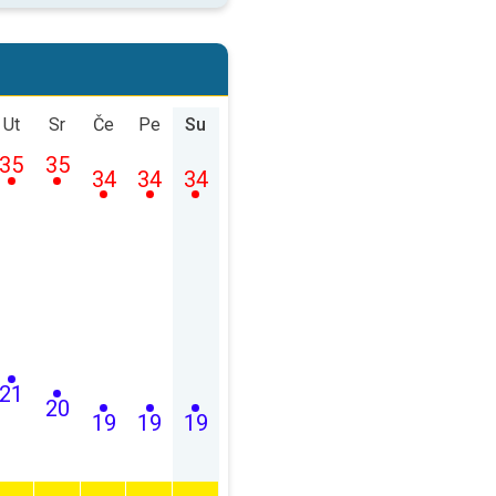
Ut
Sr
Če
Pe
Su
35
35
34
34
34
21
20
19
19
19