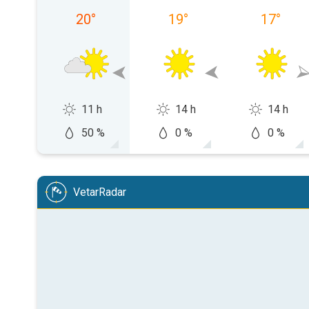
20
°
19
°
17
°
11 h
14 h
14 h
50 %
0 %
0 %
VetarRadar