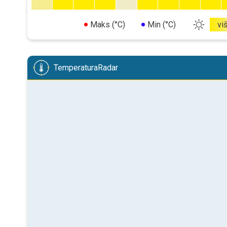
Maks (°C)
Min (°C)
vi
TemperaturaRadar