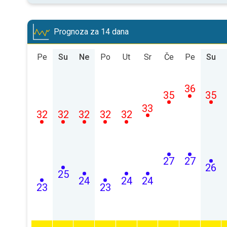
Prognoza za 14 dana
Pe
Su
Ne
Po
Ut
Sr
Če
Pe
Su
36
35
35
33
32
32
32
32
32
27
27
26
25
24
24
24
23
23