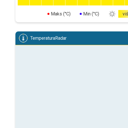
Maks (°C)
Min (°C)
vi
TemperaturaRadar