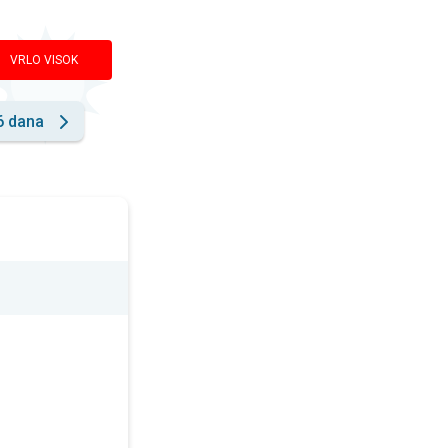
VRLO VISOK
6 dana