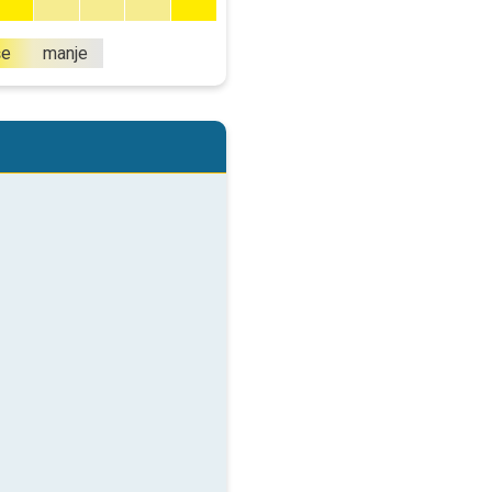
še
manje