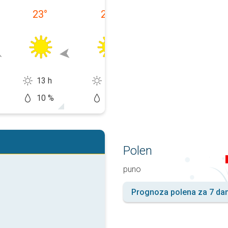
23
°
24
°
24
°
13 h
13 h
13 h
10 %
0 %
20 %
Polen
puno
Prognoza polena za 7 da