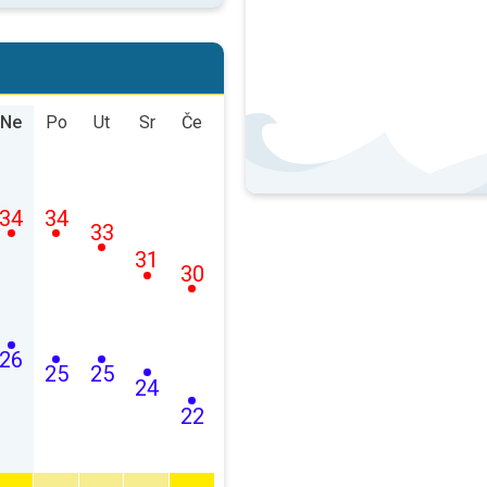
Ne
Po
Ut
Sr
Če
34
34
33
31
30
26
25
25
24
22