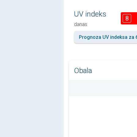
UV indeks
8
danas
Prognoza UV indeksa za 
Obala