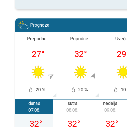
Prognoza
Prepodne
Popodne
Uveč
27
°
32
°
29
20 %
20 %
10
danas
sutra
nedelja
07.08.
08.08.
09.08.
petak, 07. 08.
subota, 08. 08.
nedelja, 
32
°
32
°
32
°