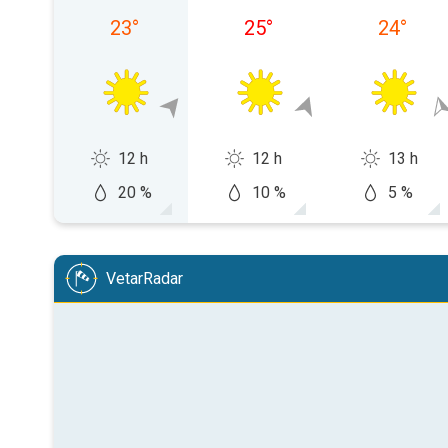
23
°
25
°
24
°
12 h
12 h
13 h
20 %
10 %
5 %
VetarRadar