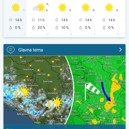
14 h
11 h
14 h
14 h
14 h
0 %
20 %
10 %
0 %
0 %
Glavna tema
Za koji stepen svežije, uz severni vetar. Tek poneki pljusak. . .