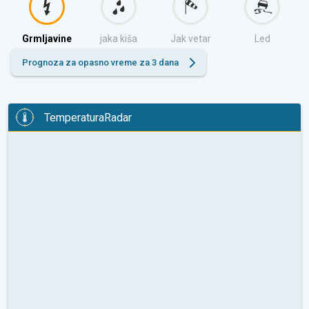
Grmljavine
jaka kiša
Jak vetar
Led
Prognoza za opasno vreme za 3 dana
TemperaturaRadar