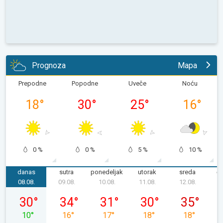
Prognoza
Mapa
Prepodne
Popodne
Uveče
Noću
18
°
30
°
25
°
16
°
0 %
0 %
5 %
10 %
danas
sutra
ponedeljak
utorak
sreda
če
08.08.
09.08.
10.08.
11.08.
12.08.
1
subota, 08. 08.
nedelja, 09. 08.
ponedeljak, 10. 08.
utorak, 11. 08.
sreda, 12. 08
30
°
34
°
31
°
30
°
35
°
10
°
16
°
17
°
18
°
18
°