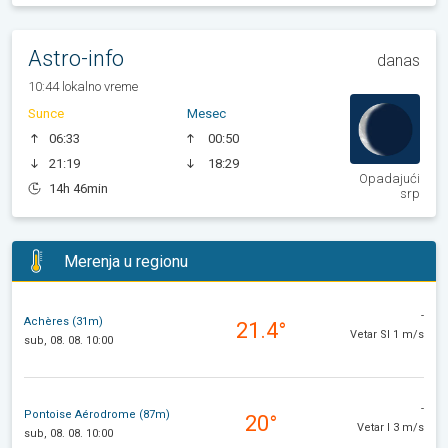
Astro-info
danas
10:44 lokalno vreme
Sunce
Mesec
06:33
00:50
21:19
18:29
Opadajući
14h 46min
srp
Merenja u regionu
-
Achères (31m)
21.4°
Vetar SI 1 m/s
sub, 08. 08. 10:00
-
Pontoise Aérodrome (87m)
20°
Vetar I 3 m/s
sub, 08. 08. 10:00