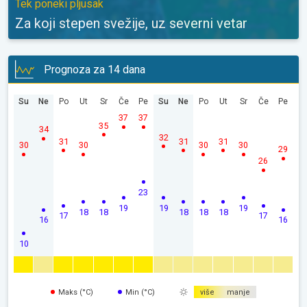
Tek poneki pljusak
Za koji stepen svežije, uz severni vetar
Prognoza za 14 dana
Su
Ne
Po
Ut
Sr
Če
Pe
Su
Ne
Po
Ut
Sr
Če
Pe
37
37
35
34
32
31
31
31
30
30
30
30
29
26
23
19
19
19
18
18
18
18
18
17
17
16
16
10
Maks (°C)
Min (°C)
više
manje