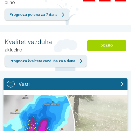
puno
Prognoza polena za 7 dana
Kvalitet vazduha
DOBRO
aktuelno
Prognoza kvaliteta vazduha za 6 dana
Vesti
Krupna zrna grada u Poljskoj. Nevreme pogodilo naselja. . .