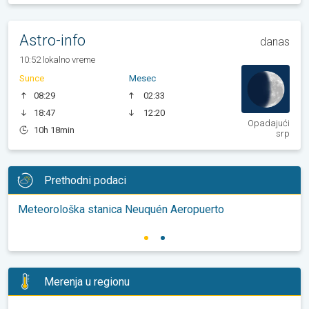
Astro-info
danas
10:52 lokalno vreme
Sunce
Mesec
08:29
02:33
18:47
12:20
Opadajući
10h 18min
srp
Prethodni podaci
Meteorološka stanica Neuquén Aeropuerto
Merenja u regionu