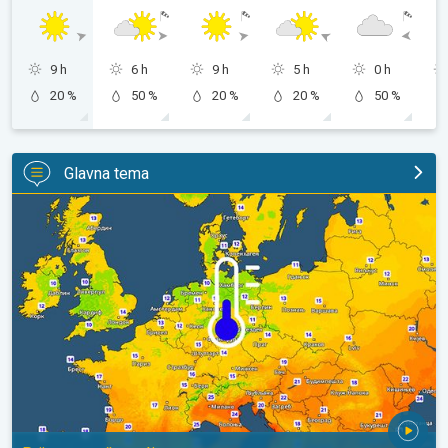
9 h
6 h
9 h
5 h
0 h
20 %
50 %
20 %
20 %
50 %
Glavna tema
Predah od vrućina u delu Evrope. Prijatno sveže noći. . .