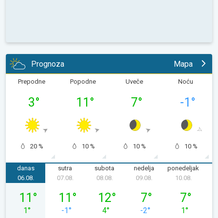
Prognoza
Mapa
Prepodne
Popodne
Uveče
Noću
3
°
11
°
7
°
-1
°
20 %
10 %
10 %
10 %
danas
sutra
subota
nedelja
ponedeljak
u
06.08.
07.08.
08.08.
09.08.
10.08.
1
četvrtak, 06. 08.
petak, 07. 08.
subota, 08. 08.
nedelja, 09. 08.
ponedeljak, 
11
°
11
°
12
°
7
°
7
°
1
°
-1
°
4
°
-2
°
1
°