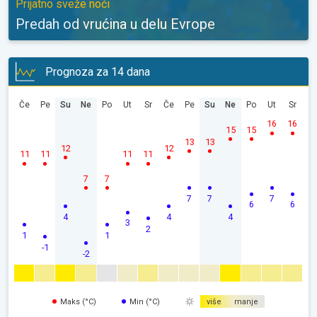
Prijatno sveže noći
Predah od vrućina u delu Evrope
Prognoza za 14 dana
Če
Pe
Su
Ne
Po
Ut
Sr
Če
Pe
Su
Ne
Po
Ut
Sr
16
16
15
15
13
13
12
12
11
11
11
11
7
7
7
7
7
6
6
4
4
4
3
2
1
1
-1
-2
Maks (°C)
Min (°C)
više
manje