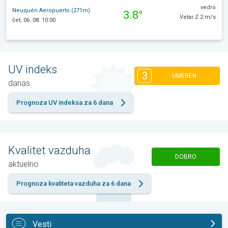
vedro
Neuquén Aeropuerto (271m)
3.8°
Vetar Z 2 m/s
čet, 06. 08. 10:00
UV indeks
3
UMEREN
danas
Prognoza UV indeksa za 6 dana
Kvalitet vazduha
DOBRO
aktuelno
Prognoza kvaliteta vazduha za 6 dana
Vesti